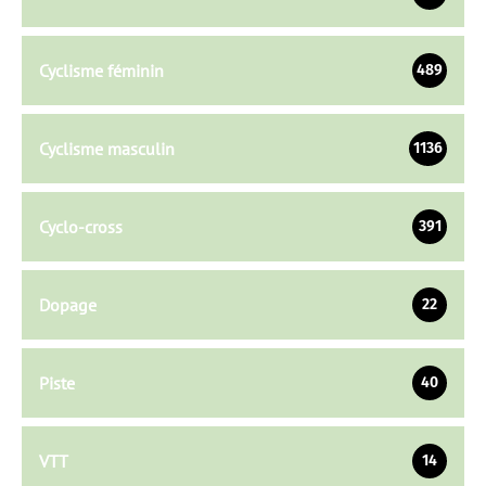
Cyclisme féminin
489
Cyclisme masculin
1136
Cyclo-cross
391
Dopage
22
Piste
40
VTT
14