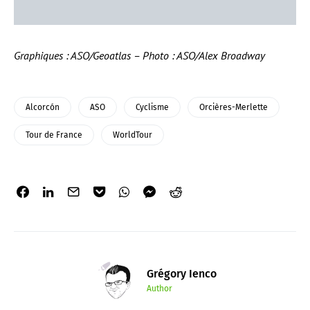
Graphiques : ASO/Geoatlas – Photo : ASO/Alex Broadway
Alcorcón
ASO
Cyclisme
Orcières-Merlette
Tour de France
WorldTour
Grégory Ienco
Author