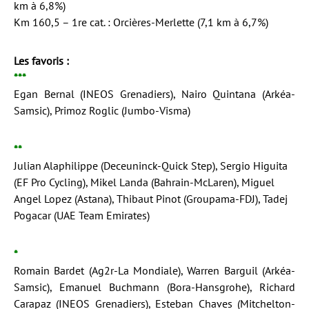
km à 6,8%)
Km 160,5 – 1re cat. : Orcières-Merlette (7,1 km à 6,7%)
Les favoris :
***
Egan Bernal (INEOS Grenadiers), Nairo Quintana (Arkéa-
Samsic), Primoz Roglic (Jumbo-Visma)
**
Julian Alaphilippe (Deceuninck-Quick Step), Sergio Higuita
(EF Pro Cycling), Mikel Landa (Bahrain-McLaren), Miguel
Angel Lopez (Astana), Thibaut Pinot (Groupama-FDJ), Tadej
Pogacar (UAE Team Emirates)
*
Romain Bardet (Ag2r-La Mondiale), Warren Barguil (Arkéa-
Samsic), Emanuel Buchmann (Bora-Hansgrohe), Richard
Carapaz (INEOS Grenadiers), Esteban Chaves (Mitchelton-