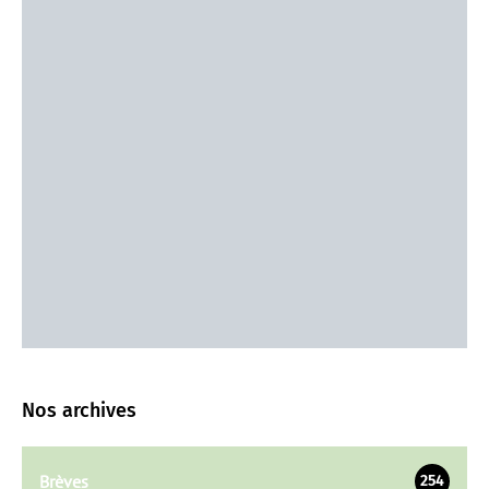
Nos archives
Brèves
254