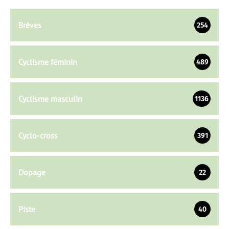
Brèves
254
Cyclisme féminin
489
Cyclisme masculin
1136
Cyclo-cross
391
Dopage
22
Piste
40