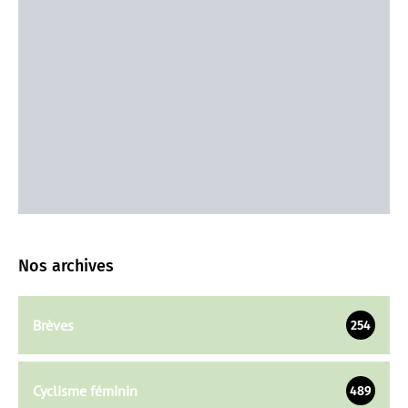
Nos archives
Brèves
254
Cyclisme féminin
489