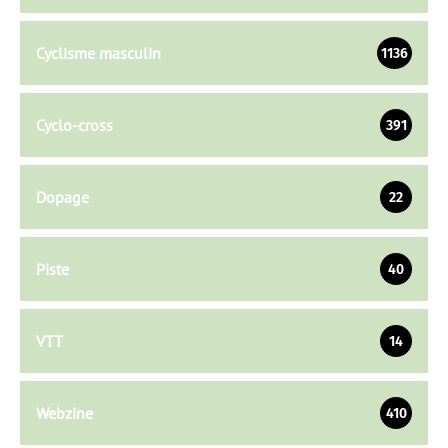
Cyclisme masculin
1136
Cyclo-cross
391
Dopage
22
Piste
40
VTT
14
Webzine
410