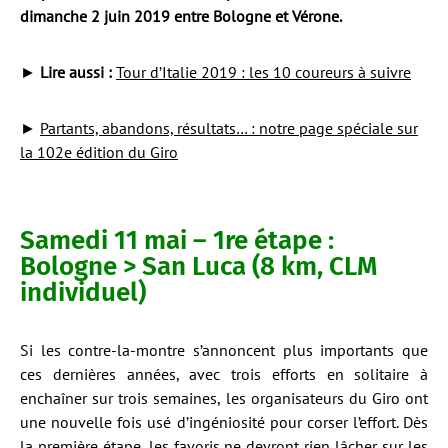
dimanche 2 juin 2019 entre Bologne et Vérone.
►
Lire aussi :
Tour d’Italie 2019 : les 10 coureurs à suivre
►
Partants, abandons, résultats… : notre page spéciale sur
la 102e édition du Giro
Samedi 11 mai – 1re étape :
Bologne > San Luca (8 km, CLM
individuel)
Si les contre-la-montre s’annoncent plus importants que
ces dernières années, avec trois efforts en solitaire à
enchaîner sur trois semaines, les organisateurs du Giro ont
une nouvelle fois usé d’ingéniosité pour corser l’effort. Dès
la première étape, les favoris ne devront rien lâcher sur les