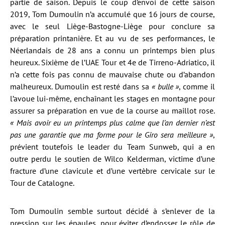
partie de saison. Depuis le coup d’envoi de cette saison
2019, Tom Dumoulin n’a accumulé que 16 jours de course,
avec le seul Liège-Bastogne-Liège pour conclure sa
préparation printanière. Et au vu de ses performances, le
Néerlandais de 28 ans a connu un printemps bien plus
heureux. Sixième de l’UAE Tour et 4e de Tirreno-Adriatico, il
n’a cette fois pas connu de mauvaise chute ou d’abandon
malheureux. Dumoulin est resté dans sa
« bulle »
, comme il
l’avoue lui-même, enchaînant les stages en montagne pour
assurer sa préparation en vue de la course au maillot rose.
« Mais avoir eu un printemps plus calme que l’an dernier n’est
pas une garantie que ma forme pour le Giro sera meilleure »
,
prévient toutefois le leader du Team Sunweb, qui a en
outre perdu le soutien de Wilco Kelderman, victime d’une
fracture d’une clavicule et d’une vertèbre cervicale sur le
Tour de Catalogne.
Tom Dumoulin semble surtout décidé à s’enlever de la
pression sur les épaules, pour éviter d’endosser le rôle de