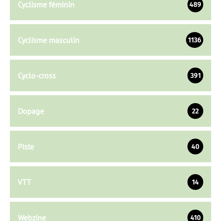
Cyclisme féminin
489
Cyclisme masculin
1136
Cyclo-cross
391
Dopage
22
Piste
40
VTT
14
Webzine
410