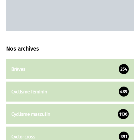
Nos archives
Brèves
254
Cyclisme féminin
489
Cyclisme masculin
1136
Cyclo-cross
391