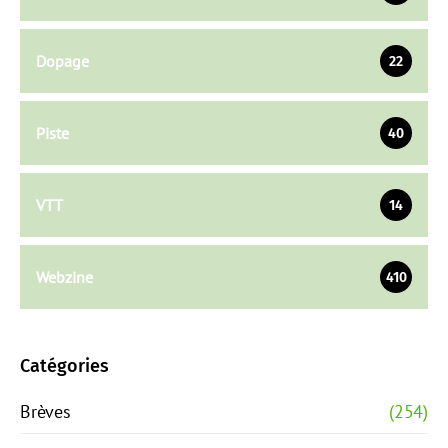
Dopage
22
Piste
40
VTT
14
Webzine
410
Catégories
Brèves
(254)