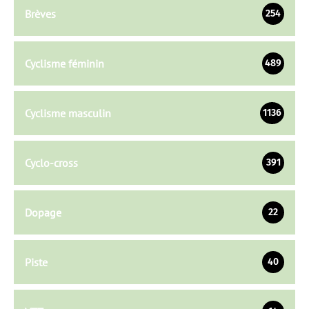
Brèves
254
Cyclisme féminin
489
Cyclisme masculin
1136
Cyclo-cross
391
Dopage
22
Piste
40