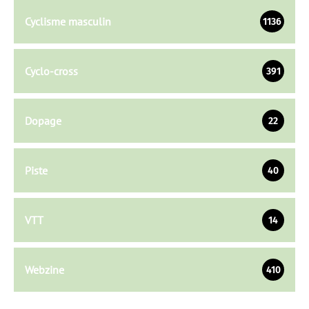
Cyclisme masculin
1136
Cyclo-cross
391
Dopage
22
Piste
40
VTT
14
Webzine
410