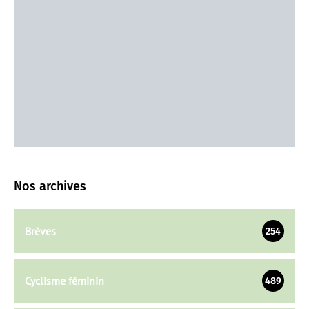
Nos archives
Brèves
254
Cyclisme féminin
489