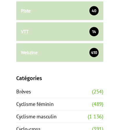
Piste
40
VTT
14
Webzine
410
Catégories
Brèves
(254)
Cyclisme féminin
(489)
Cyclisme masculin
(1 136)
Cyclo-cross
(391)