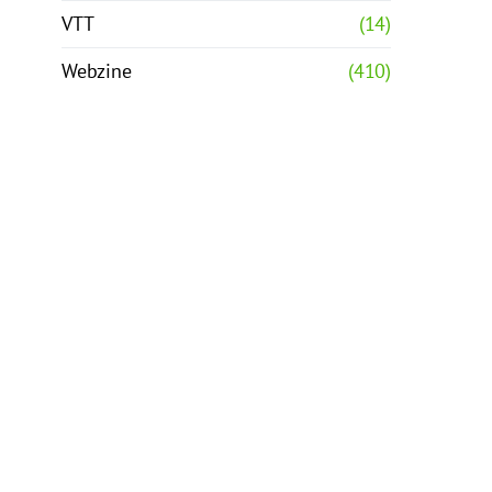
VTT
(14)
Webzine
(410)