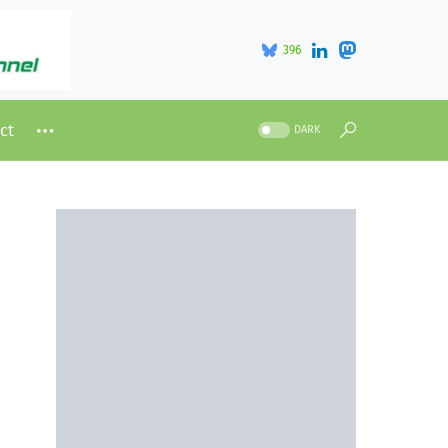
396
ct
DARK