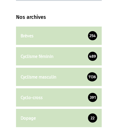
Nos archives
Brèves
254
Cyclisme féminin
489
Cyclisme masculin
1136
Cyclo-cross
391
Dopage
22