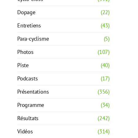
Dopage
(22)
Entretiens
(43)
Para-cyclisme
(5)
Photos
(107)
Piste
(40)
Podcasts
(17)
Présentations
(356)
Programme
(34)
Résultats
(242)
Vidéos
(314)