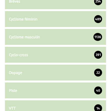
Brèves
254
Cyclisme féminin
489
Cyclisme masculin
1136
Cyclo-cross
391
Dopage
22
Piste
40
VTT
14