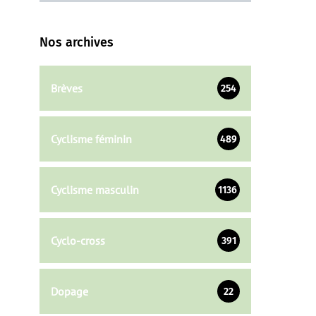
Nos archives
Brèves
254
Cyclisme féminin
489
Cyclisme masculin
1136
Cyclo-cross
391
Dopage
22