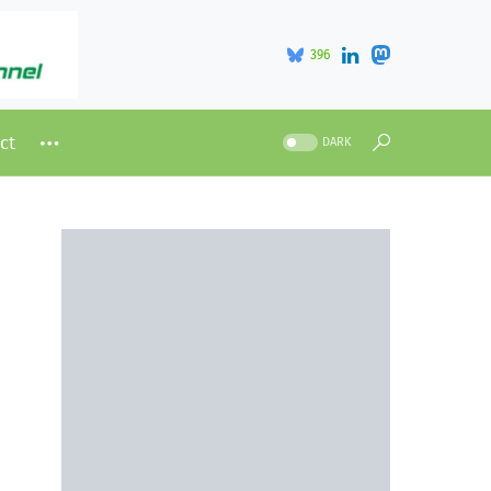
396
ct
DARK