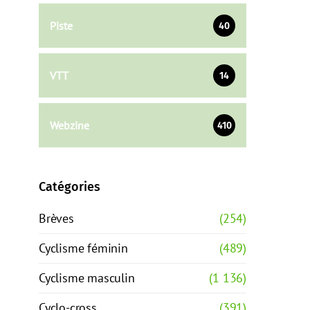
Piste
40
VTT
14
Webzine
410
Catégories
Brèves
(254)
Cyclisme féminin
(489)
Cyclisme masculin
(1 136)
Cyclo-cross
(391)