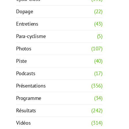
Dopage
(22)
Entretiens
(43)
Para-cyclisme
(5)
Photos
(107)
Piste
(40)
Podcasts
(17)
Présentations
(356)
Programme
(34)
Résultats
(242)
Vidéos
(314)