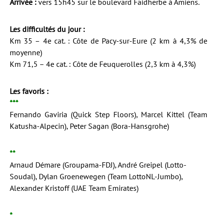
Arrivée :
vers 15h45 sur le boulevard Faidherbe à Amiens.
Les difficultés du jour :
Km 35 – 4e cat. : Côte de Pacy-sur-Eure (2 km à 4,3% de
moyenne)
Km 71,5 – 4e cat. : Côte de Feuquerolles (2,3 km à 4,3%)
Les favoris :
***
Fernando Gaviria (Quick Step Floors), Marcel Kittel (Team
Katusha-Alpecin), Peter Sagan (Bora-Hansgrohe)
**
Arnaud Démare (Groupama-FDJ), André Greipel (Lotto-
Soudal), Dylan Groenewegen (Team LottoNL-Jumbo),
Alexander Kristoff (UAE Team Emirates)
*