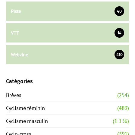
Piste
40
VTT
14
Webzine
410
Catégories
Brèves
(254)
Cyclisme féminin
(489)
Cyclisme masculin
(1 136)
Cyclo-cross
(391)