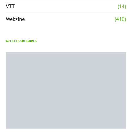
VTT
(14)
Webzine
(410)
ARTICLES SIMILAIRES