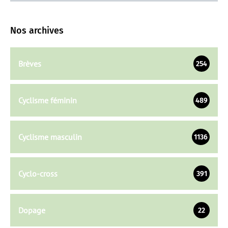
Nos archives
Brèves
254
Cyclisme féminin
489
Cyclisme masculin
1136
Cyclo-cross
391
Dopage
22