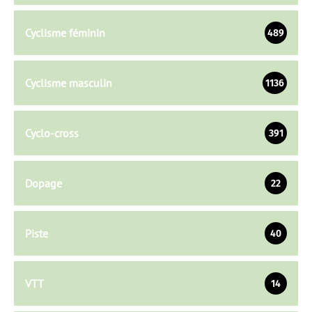
Cyclisme féminin
489
Cyclisme masculin
1136
Cyclo-cross
391
Dopage
22
Piste
40
VTT
14