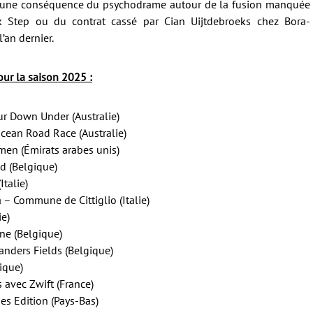
r à une conséquence du psychodrame autour de la fusion manquée
 Step ou du contrat cassé par Cian Uijtdebroeks chez Bora-
’an dernier.
our la saison 2025 :
ur Down Under (Australie)
Ocean Road Race (Australie)
men (Émirats arabes unis)
d (Belgique)
talie)
 – Commune de Cittiglio (Italie)
e)
ne (Belgique)
nders Fields (Belgique)
gique)
 avec Zwift (France)
es Edition (Pays-Bas)