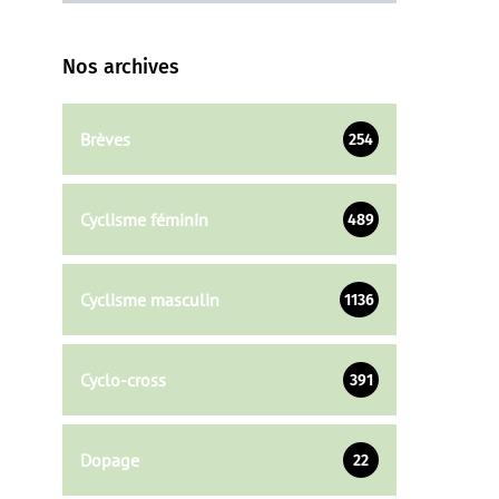
Nos archives
Brèves
254
Cyclisme féminin
489
Cyclisme masculin
1136
Cyclo-cross
391
Dopage
22