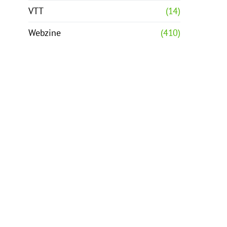
VTT
(14)
Webzine
(410)