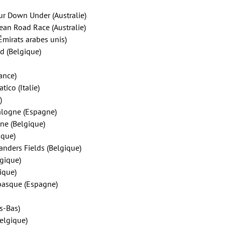
ur Down Under (Australie)
cean Road Race (Australie)
Émirats arabes unis)
d (Belgique)
ance)
tico (Italie)
)
alogne (Espagne)
ne (Belgique)
ique)
nders Fields (Belgique)
lgique)
gique)
 basque (Espagne)
s-Bas)
Belgique)