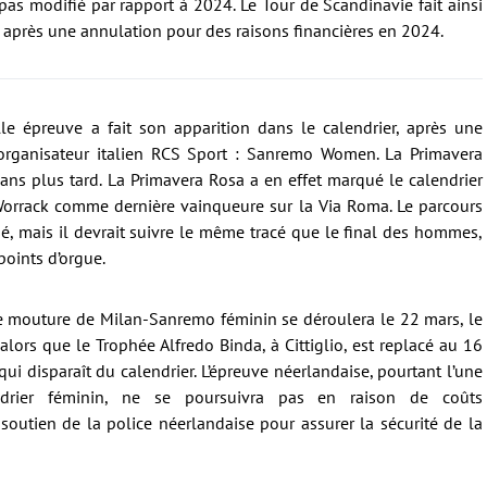
pas modifié par rapport à 2024. Le Tour de Scandinavie fait ainsi
, après une annulation pour des raisons financières en 2024.
e épreuve a fait son apparition dans le calendrier, après une
rganisateur italien RCS Sport : Sanremo Women. La Primavera
 ans plus tard. La Primavera Rosa a en effet marqué le calendrier
Worrack comme dernière vainqueure sur la Via Roma. Le parcours
sé, mais il devrait suivre le même tracé que le final des hommes,
points d’orgue.
le mouture de Milan-Sanremo féminin se déroulera le 22 mars, le
lors que le Trophée Alfredo Binda, à Cittiglio, est replacé au 16
ui disparaît du calendrier. L’épreuve néerlandaise, pourtant l’une
drier féminin, ne se poursuivra pas en raison de coûts
outien de la police néerlandaise pour assurer la sécurité de la