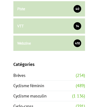
Piste
40
VTT
14
Webzine
410
Catégories
Brèves
(254)
Cyclisme féminin
(489)
Cyclisme masculin
(1 136)
Cyclo-cross
(391)