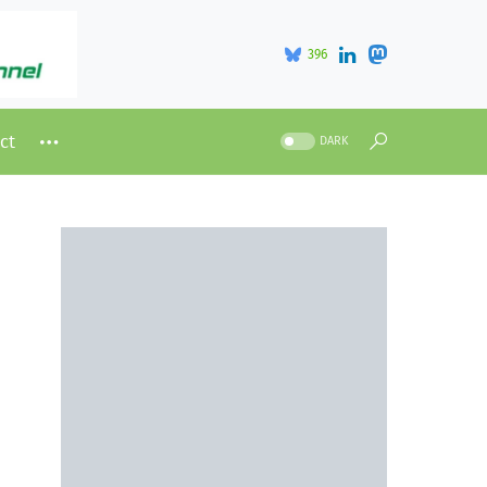
396
ct
DARK