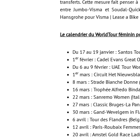
transferts. Cette mesure fait pense
entre Jumbo-Visma et Soudal-Quick
Hansgrohe pour Visma | Lease a Bike l
Le calendrier du WorldTour féminin p
Du 17 au 19 janvier : Santos To
er
1
février : Cadel Evans Great 
Du 6 au 9 février : UAE Tour Wo
er
1
mars : Circuit Het Nieuwsbla
8 mars : Strade Bianche Donne (I
16 mars : Trophée Alfredo Binda
22 mars : Sanremo Women (Itali
27 mars : Classic Bruges-La Pan
30 mars : Gand-Wevelgem in Fla
6 avril : Tour des Flandres (Bel
12 avril : Paris-Roubaix Femmes
20 avril : Amstel Gold Race Ladi