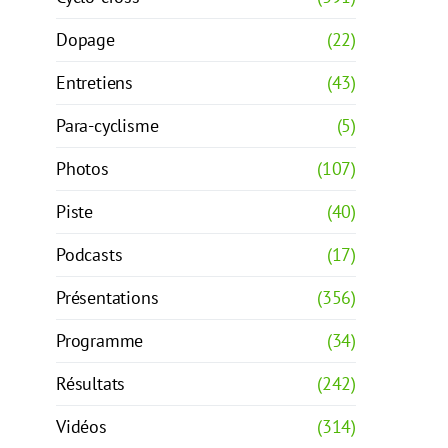
Dopage
(22)
Entretiens
(43)
Para-cyclisme
(5)
Photos
(107)
Piste
(40)
Podcasts
(17)
Présentations
(356)
Programme
(34)
Résultats
(242)
Vidéos
(314)