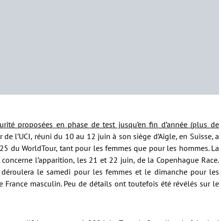
rité proposées en phase de test jusqu’en fin d’année (plus de
r de l’UCI, réuni du 10 au 12 juin à son siège d’Aigle, en Suisse, a
2025 du WorldTour, tant pour les femmes que pour les hommes. La
s concerne l’apparition, les 21 et 22 juin, de la Copenhague Race.
e déroulera le samedi pour les femmes et le dimanche pour les
rance masculin. Peu de détails ont toutefois été révélés sur le