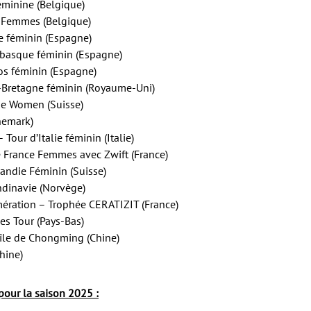
éminine (Belgique)
e Femmes (Belgique)
e féminin (Espagne)
 basque féminin (Espagne)
os féminin (Espagne)
e-Bretagne féminin (Royaume-Uni)
sse Women (Suisse)
nemark)
– Tour d’Italie féminin (Italie)
de France Femmes avec Zwift (France)
andie Féminin (Suisse)
ndinavie (Norvège)
mération – Trophée CERATIZIT (France)
es Tour (Pays-Bas)
’île de Chongming (Chine)
hine)
pour la saison 2025 :