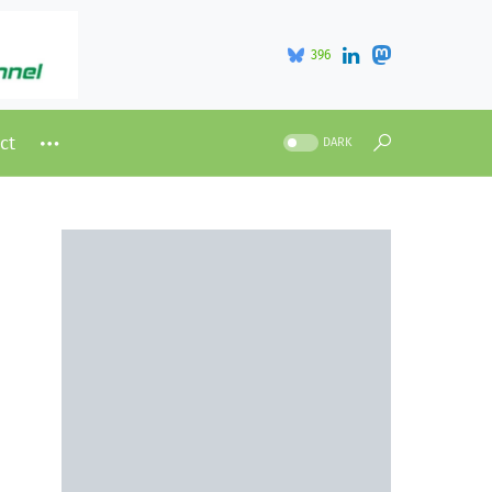
396
ct
DARK