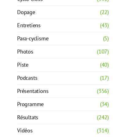
Dopage
(22)
Entretiens
(43)
Para-cyclisme
(5)
Photos
(107)
Piste
(40)
Podcasts
(17)
Présentations
(356)
Programme
(34)
Résultats
(242)
Vidéos
(314)