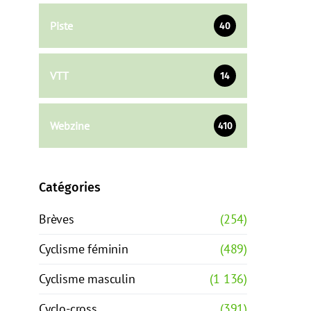
Piste
40
VTT
14
Webzine
410
Catégories
Brèves
(254)
Cyclisme féminin
(489)
Cyclisme masculin
(1 136)
Cyclo-cross
(391)