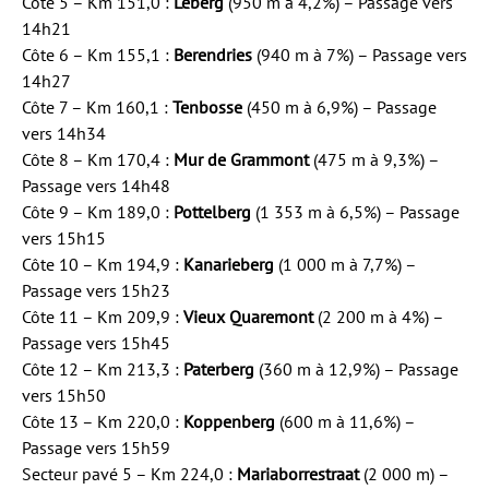
Côte 5 – Km 151,0 :
Leberg
(950 m à 4,2%) – Passage vers
14h21
Côte 6 – Km 155,1 :
Berendries
(940 m à 7%) – Passage vers
14h27
Côte 7 – Km 160,1 :
Tenbosse
(450 m à 6,9%) – Passage
vers 14h34
Côte 8 – Km 170,4 :
Mur de Grammont
(475 m à 9,3%) –
Passage vers 14h48
Côte 9 – Km 189,0 :
Pottelberg
(1 353 m à 6,5%) – Passage
vers 15h15
Côte 10 – Km 194,9 :
Kanarieberg
(1 000 m à 7,7%) –
Passage vers 15h23
Côte 11 – Km 209,9 :
Vieux Quaremont
(2 200 m à 4%) –
Passage vers 15h45
Côte 12 – Km 213,3 :
Paterberg
(360 m à 12,9%) – Passage
vers 15h50
Côte 13 – Km 220,0 :
Koppenberg
(600 m à 11,6%) –
Passage vers 15h59
Secteur pavé 5 – Km 224,0 :
Mariaborrestraat
(2 000 m) –