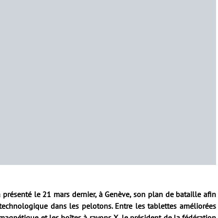
a présenté le 21 mars dernier, à Genève, son plan de bataille afin
e technologique dans les pelotons. Entre les tablettes améliorées
agnétique et les boîtes à rayons X, le président de la fédération