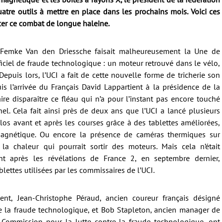
uatre outils à mettre en place dans les prochains mois. Voici ces
cer ce combat de longue haleine.
e Femke Van den Driessche faisait malheureusement la Une de
fficiel de fraude technologique : un moteur retrouvé dans le vélo,
Depuis lors, l’UCI a fait de cette nouvelle forme de tricherie son
is l’arrivée du Français David Lappartient à la présidence de la
aire disparaître ce fléau qui n’a pour l’instant pas encore touché
nel. Cela fait ainsi près de deux ans que l’UCI a lancé plusieurs
élos avant et après les courses grâce à des tablettes améliorées,
agnétique. Ou encore la présence de caméras thermiques sur
 la chaleur qui pourrait sortir des moteurs. Mais cela n’était
nt après les révélations de France 2, en septembre dernier,
ablettes utilisées par les commissaires de l’UCI.
ent, Jean-Christophe Péraud, ancien coureur français désigné
e la fraude technologique, et Bob Stapleton, ancien manager de
 Commission pour la lutte contre la fraude technologique, ont