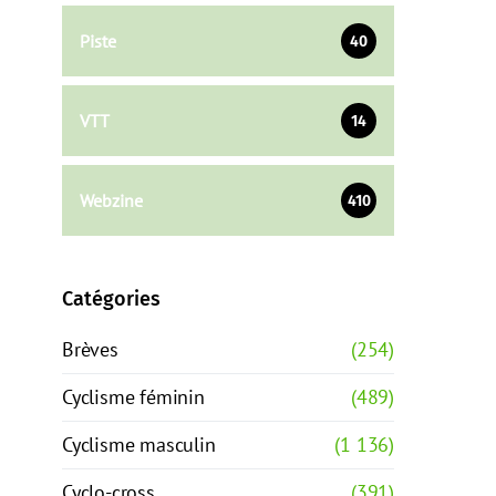
Piste
40
VTT
14
Webzine
410
Catégories
Brèves
(254)
Cyclisme féminin
(489)
Cyclisme masculin
(1 136)
Cyclo-cross
(391)