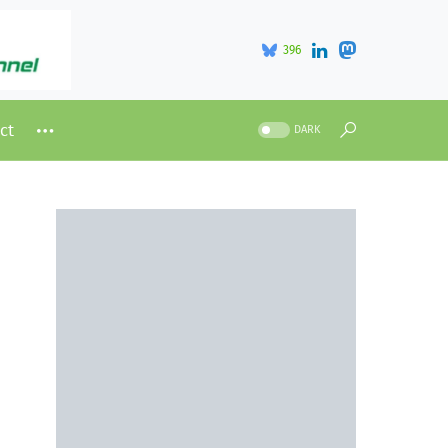
396
ct
DARK