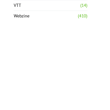
VTT
(14)
Webzine
(410)