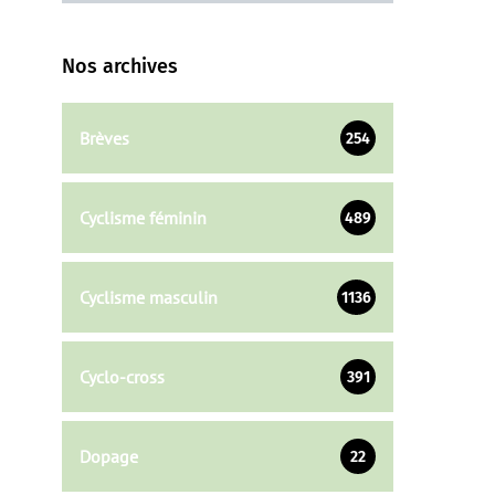
Nos archives
Brèves
254
Cyclisme féminin
489
Cyclisme masculin
1136
Cyclo-cross
391
Dopage
22