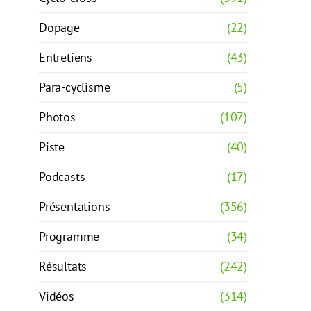
Dopage
(22)
Entretiens
(43)
Para-cyclisme
(5)
Photos
(107)
Piste
(40)
Podcasts
(17)
Présentations
(356)
Programme
(34)
Résultats
(242)
Vidéos
(314)