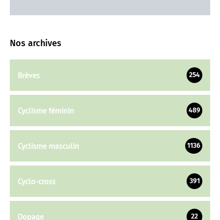
Nos archives
Brèves
254
Cyclisme féminin
489
Cyclisme masculin
1136
Cyclo-cross
391
Dopage
22