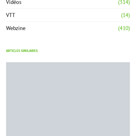
Vidéos
(314)
VTT
(14)
Webzine
(410)
ARTICLES SIMILAIRES