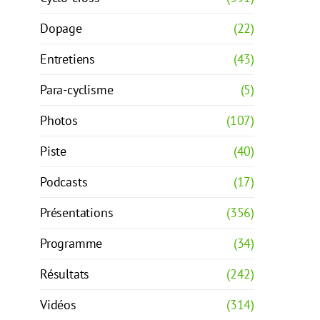
Dopage
(22)
Entretiens
(43)
Para-cyclisme
(5)
Photos
(107)
Piste
(40)
Podcasts
(17)
Présentations
(356)
Programme
(34)
Résultats
(242)
Vidéos
(314)