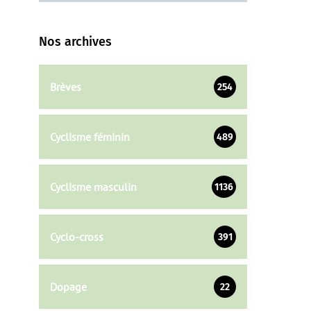
Nos archives
Brèves
254
Cyclisme féminin
489
Cyclisme masculin
1136
Cyclo-cross
391
Dopage
22