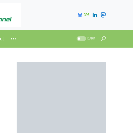
396
ct
DARK