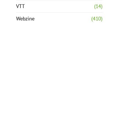
VTT
(14)
Webzine
(410)