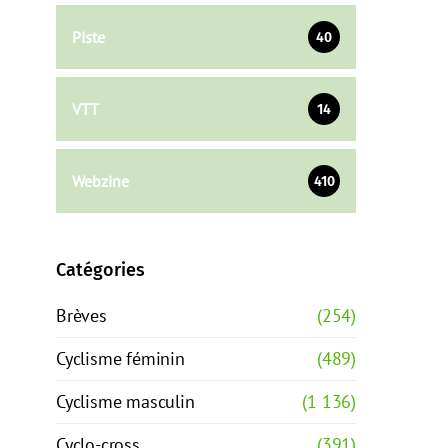
Piste
40
VTT
14
Webzine
410
Catégories
Brèves
(254)
Cyclisme féminin
(489)
Cyclisme masculin
(1 136)
Cyclo-cross
(391)