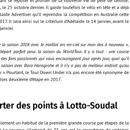
ant se reposer et profiter de sa nouvelle vie de père de famille,
 le 25 octobre dernier. Il garde toutefois le vélo en tête et a déjà
aide Advertiser qu’il reprendra la compétition en Australie cette
017. Il sera ainsi sur le critérium d’Adélaïde le 14 janvier, avant le
anvier.
dre la saison 2018 avec le maillot arc-en-ciel sur mon dos à nouveau »
,
 départ parfait pour la saison du WorldTour. Il y a tout : une course
des fans passionnés qui vous encourageant jour après jour, quoi qu’il
la saison avec Bora-Hansgrohe et il n’y a pas de meilleur endroit qu’au
r »
. Pourtant, le Tour Down Under n’a pas encore été synonyme de
rises deuxième d’étape en 2017.
rter des points à Lotto-Soudal
galement un habitué de la première grande course par étapes de la
l). Le coureur allemand de 35 ans est le recordman de victoires