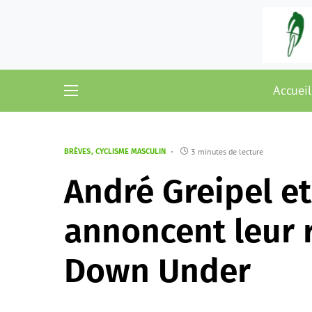
Accueil
3 minutes de lecture
BRÈVES
CYCLISME MASCULIN
André Greipel e
annoncent leur r
Down Under