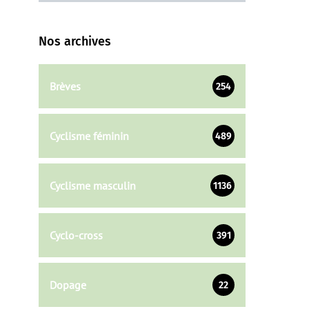
Nos archives
Brèves
254
Cyclisme féminin
489
Cyclisme masculin
1136
Cyclo-cross
391
Dopage
22