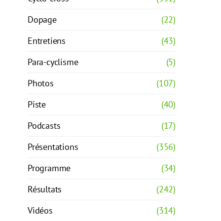
Dopage
(22)
Entretiens
(43)
Para-cyclisme
(5)
Photos
(107)
Piste
(40)
Podcasts
(17)
Présentations
(356)
Programme
(34)
Résultats
(242)
Vidéos
(314)