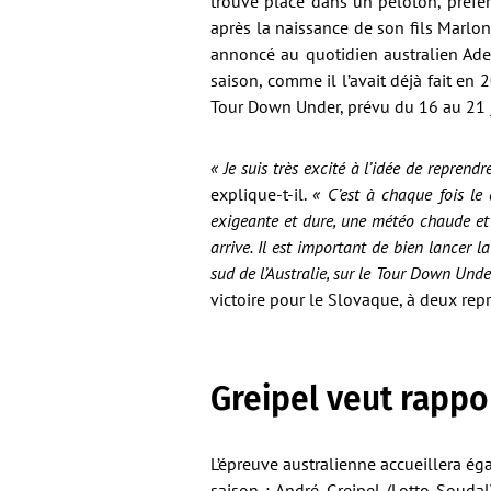
trouvé place dans un peloton, préfér
après la naissance de son fils Marlon,
annoncé au quotidien australien Adel
saison, comme il l’avait déjà fait en 2
Tour Down Under, prévu du 16 au 21 j
« Je suis très excité à l’idée de repren
explique-t-il.
« C’est à chaque fois le
exigeante et dure, une météo chaude et 
arrive. Il est important de bien lancer 
sud de l’Australie, sur le Tour Down Unde
victoire pour le Slovaque, à deux rep
Greipel veut rappo
L’épreuve australienne accueillera é
saison : André Greipel (Lotto-Souda