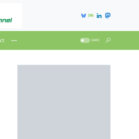
396
ct
DARK