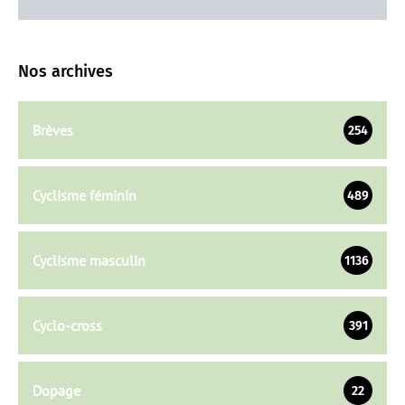
Nos archives
Brèves
254
Cyclisme féminin
489
Cyclisme masculin
1136
Cyclo-cross
391
Dopage
22