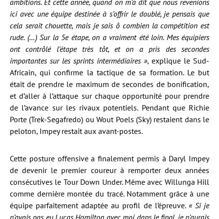
ambitions. Et cette année, quand on m’a dit que nous revenions
ici avec une équipe destinée à s’offrir le doublé, je pensais que
cela serait chouette, mais je sais ô combien la compétition est
rude. (…) Sur la 5e étape, on a vraiment été loin. Mes équipiers
ont contrôlé l’étape très tôt, et on a pris des secondes
importantes sur les sprints intermédiaires »
, explique le Sud-
Africain, qui confirme la tactique de sa formation. Le but
était de prendre le maximum de secondes de bonification,
et d’aller à l’attaque sur chaque opportunité pour prendre
de l’avance sur les rivaux potentiels. Pendant que Richie
Porte (Trek-Segafredo) ou Wout Poels (Sky) restaient dans le
peloton, Impey restait aux avant-postes.
Cette posture offensive a finalement permis à Daryl Impey
de devenir le premier coureur à remporter deux années
consécutives le Tour Down Under. Même avec Willunga Hill
comme dernière montée du tracé. Notamment grâce à une
équipe parfaitement adaptée au profil de l’épreuve.
« Si je
n’avais pas eu Lucas Hamilton avec moi dans le final, je n’aurais