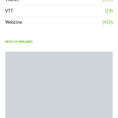
VTT
(14)
Webzine
(410)
ARTICLES SIMILAIRES