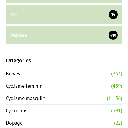
VTT
14
Webzine
410
Catégories
Brèves
(254)
Cyclisme féminin
(489)
Cyclisme masculin
(1 136)
Cyclo-cross
(391)
Dopage
(22)