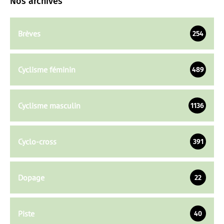
Nos archives
Brèves
254
Cyclisme féminin
489
Cyclisme masculin
1136
Cyclo-cross
391
Dopage
22
Piste
40