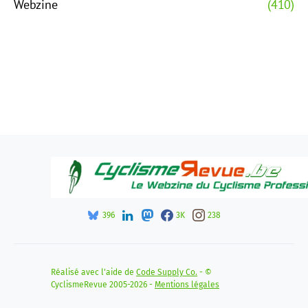
Webzine
(410)
396
3K
238
Réalisé avec l'aide de
Code Supply Co.
- ©
CyclismeRevue 2005-2026 -
Mentions légales