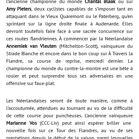
l’ancienne championne du monde
Chantal Blaak
ou sur
Amy Pieters
, deux cyclistes capables de s’imposer tant en
attaquant dans le Vieux Quaremont ou le Paterberg, qu’en
sprintant sur la ligne droite finale à Audenarde. Elles
devront toutefois faire face à une sacrée concurrence sur
ces routes flandriennes. À commencer par la Néerlandaise
Annemiek van Vleuten
(Mitchelton-Scott), vainqueure du
Strade Bianche et encore dans le bon coup sur À Travers la
Flandre, sa course de reprise, mercredi dernier. La
championne du monde du contre-la-montre est une bête à
rouler et peut surprendre tous ses adversaires en une
offensive sur faux-plat.
Les Néerlandaises seront de toute manière, comme à
l’accoutumée, attendues au tournant au vu de la difficulté
de cette course pour puncheuses. L’ancienne vainqueure
Marianne Vos
(CCC-Liv) peut ainsi espérer briller une
nouvelle fois sur ce Tour des Flandres, au vu de ses
prestations depuis le début de la saison, parmi lesquelles