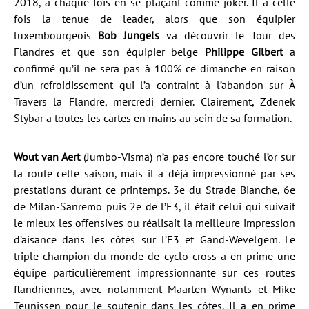
2018, à chaque fois en se plaçant comme joker. Il a cette
fois la tenue de leader, alors que son équipier
luxembourgeois
Bob Jungels
va découvrir le Tour des
Flandres et que son équipier belge
Philippe Gilbert
a
confirmé qu’il ne sera pas à 100% ce dimanche en raison
d’un refroidissement qui l’a contraint à l’abandon sur À
Travers la Flandre, mercredi dernier. Clairement, Zdenek
Stybar a toutes les cartes en mains au sein de sa formation.
Wout van Aert
(Jumbo-Visma) n’a pas encore touché l’or sur
la route cette saison, mais il a déjà impressionné par ses
prestations durant ce printemps. 3e du Strade Bianche, 6e
de Milan-Sanremo puis 2e de l’E3, il était celui qui suivait
le mieux les offensives ou réalisait la meilleure impression
d’aisance dans les côtes sur l’E3 et Gand-Wevelgem. Le
triple champion du monde de cyclo-cross a en prime une
équipe particulièrement impressionnante sur ces routes
flandriennes, avec notamment Maarten Wynants et Mike
Teunissen pour le soutenir dans les côtes. Il a en prime