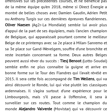
offensives sur les précédentes courses, et ne bénéficie pas
de la même équipe qu’en 2018, même si Direct Énergie a
montré de belles choses avec Damien Gaudin, Adrien Petit
ou Anthony Turgis sur ces dernières épreuves flandriennes.
Oliver Naesen
(Ag2r-La Mondiale) semble lui avoir plus
d’appui de la part de ses équipiers, mais l’ancien champion
de Belgique, qui apparaissait pourtant comme le meilleur
Belge de ce printemps avec sa 2e place à Milan-Sanremo et
sa 3e place sur Gand-Wevelgem, souffre d’une bronchite et
reste incertain concernant sa forme. Deux autres Belges
peuvent aussi rêver du succès :
Tiesj Benoot
(Lotto-Soudal)
semble enfin ne plus connaître la guigne et arrive en
bonne forme sur le Tour des Flandres qui l’avait révélé en
2015. Il sera cette fois accompagné de
Tim Wellens
, qui va
ainsi découvrir le Ronde, lui qui vise plutôt les classiques
ardennaises. Il s’agira surtout d’une expérience pour le
Limbourgeois, mais s’il passe à l’offensive, il sera à
surveiller sur ces routes. Tout comme le champion du
monde
Alejandro Valverde
(Movistar) qui va découvrir ce