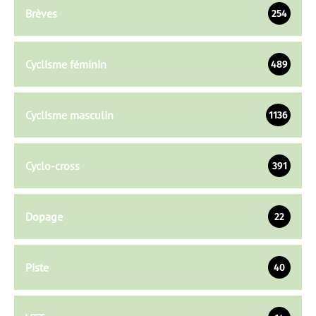
Brèves
254
Cyclisme féminin
489
Cyclisme masculin
1136
Cyclo-cross
391
Dopage
22
Piste
40