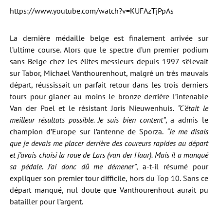
https://www.youtube.com/watch?v=KUFAzTjPpAs
La dernière médaille belge est finalement arrivée sur
l’ultime course. Alors que le spectre d’un premier podium
sans Belge chez les élites messieurs depuis 1997 s’élevait
sur Tabor, Michael Vanthourenhout, malgré un très mauvais
départ, réussissait un parfait retour dans les trois derniers
tours pour glaner au moins le bronze derrière l’intenable
Van der Poel et le résistant Joris Nieuwenhuis.
“C’était le
meilleur résultats possible. Je suis bien content”
, a admis le
champion d’Europe sur l’antenne de Sporza.
“Je me disais
que je devais me placer derrière des coureurs rapides au départ
et j’avais choisi la roue de Lars (van der Haar). Mais il a manqué
sa pédale. J’ai donc dû me démener”
, a-t-il résumé pour
expliquer son premier tour difficile, hors du Top 10. Sans ce
départ manqué, nul doute que Vanthourenhout aurait pu
batailler pour l’argent.