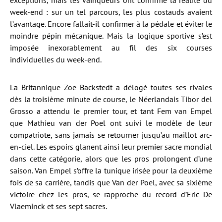
exceptions, mais les vainqueurs ont confirmé la réalité du
week-end : sur un tel parcours, les plus costauds avaient
l’avantage. Encore fallait-il confirmer à la pédale et éviter le
moindre pépin mécanique. Mais la logique sportive s’est
imposée inexorablement au fil des six courses
individuelles du week-end.
La Britannique Zoe Backstedt a délogé toutes ses rivales
dès la troisième minute de course, le Néerlandais Tibor del
Grosso a attendu le premier tour, et tant Fem van Empel
que Mathieu van der Poel ont suivi le modèle de leur
compatriote, sans jamais se retourner jusqu’au maillot arc-
en-ciel. Les espoirs glanent ainsi leur premier sacre mondial
dans cette catégorie, alors que les pros prolongent d’une
saison. Van Empel s’offre la tunique irisée pour la deuxième
fois de sa carrière, tandis que Van der Poel, avec sa sixième
victoire chez les pros, se rapproche du record d’Eric De
Vlaeminck et ses sept sacres.