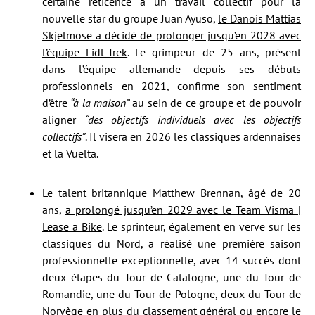
certaine réticence à un travail collectif pour la
nouvelle star du groupe Juan Ayuso,
le Danois Mattias
Skjelmose a décidé de prolonger jusqu’en 2028 avec
l’équipe Lidl-Trek
. Le grimpeur de 25 ans, présent
dans l’équipe allemande depuis ses débuts
professionnels en 2021, confirme son sentiment
d’être
“à la maison”
au sein de ce groupe et de pouvoir
aligner
“des objectifs individuels avec les objectifs
collectifs”
. Il visera en 2026 les classiques ardennaises
et la Vuelta.
Le talent britannique Matthew Brennan, âgé de 20
ans,
a prolongé jusqu’en 2029 avec le Team Visma |
Lease a Bike
. Le sprinteur, également en verve sur les
classiques du Nord, a réalisé une première saison
professionnelle exceptionnelle, avec 14 succès dont
deux étapes du Tour de Catalogne, une du Tour de
Romandie, une du Tour de Pologne, deux du Tour de
Norvège en plus du classement général ou encore le