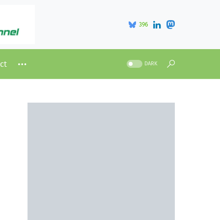
396
ct
DARK