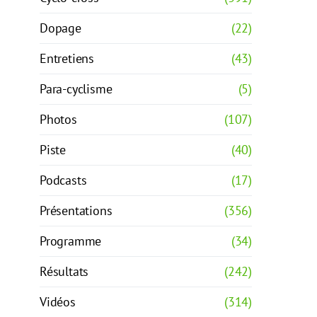
Dopage
(22)
Entretiens
(43)
Para-cyclisme
(5)
Photos
(107)
Piste
(40)
Podcasts
(17)
Présentations
(356)
Programme
(34)
Résultats
(242)
Vidéos
(314)