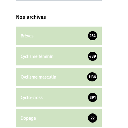
Nos archives
Brèves
254
Cyclisme féminin
489
Cyclisme masculin
1136
Cyclo-cross
391
Dopage
22