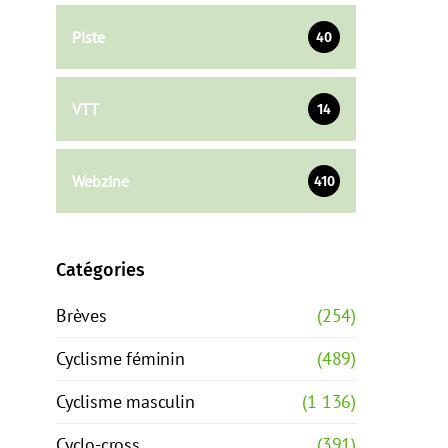
Piste
40
VTT
14
Webzine
410
Catégories
Brèves
(254)
Cyclisme féminin
(489)
Cyclisme masculin
(1 136)
Cyclo-cross
(391)