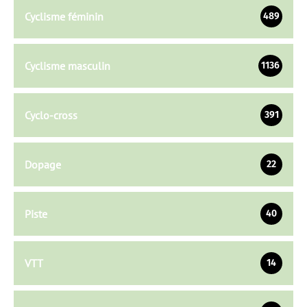
Cyclisme féminin
489
Cyclisme masculin
1136
Cyclo-cross
391
Dopage
22
Piste
40
VTT
14