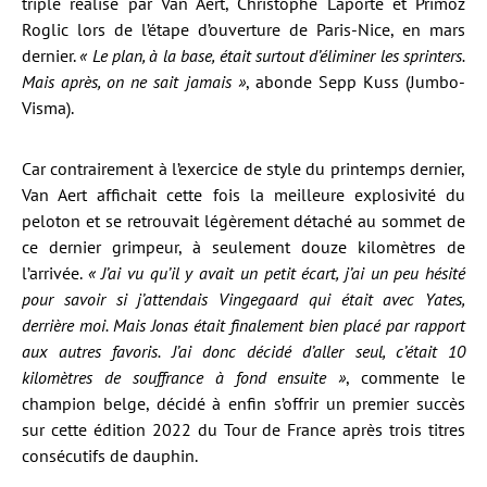
triplé réalisé par Van Aert, Christophe Laporte et Primoz
Roglic lors de l’étape d’ouverture de Paris-Nice, en mars
dernier.
« Le plan, à la base, était surtout d’éliminer les sprinters.
Mais après, on ne sait jamais »
, abonde Sepp Kuss (Jumbo-
Visma).
Car contrairement à l’exercice de style du printemps dernier,
Van Aert affichait cette fois la meilleure explosivité du
peloton et se retrouvait légèrement détaché au sommet de
ce dernier grimpeur, à seulement douze kilomètres de
l’arrivée.
« J’ai vu qu’il y avait un petit écart, j’ai un peu hésité
pour savoir si j’attendais Vingegaard qui était avec Yates,
derrière moi. Mais Jonas était finalement bien placé par rapport
aux autres favoris. J’ai donc décidé d’aller seul, c’était 10
kilomètres de souffrance à fond ensuite »
, commente le
champion belge, décidé à enfin s’offrir un premier succès
sur cette édition 2022 du Tour de France après trois titres
consécutifs de dauphin.