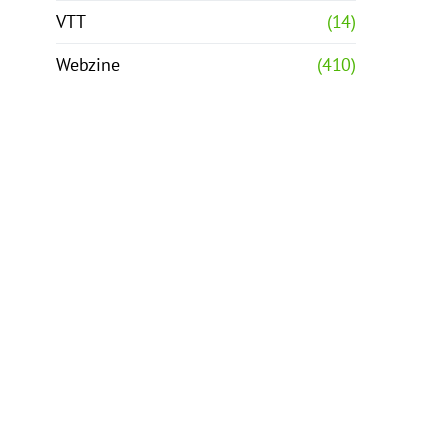
VTT
(14)
Webzine
(410)