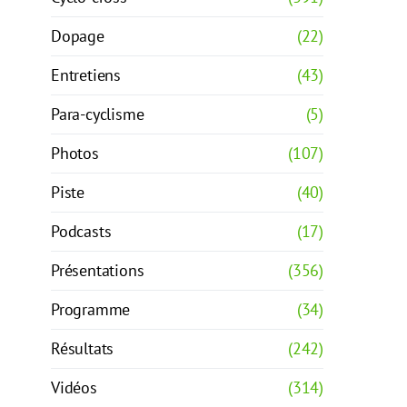
Dopage
(22)
Entretiens
(43)
Para-cyclisme
(5)
Photos
(107)
Piste
(40)
Podcasts
(17)
Présentations
(356)
Programme
(34)
Résultats
(242)
Vidéos
(314)