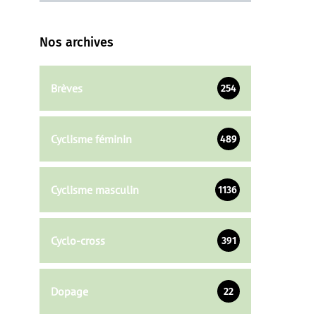
Nos archives
Brèves
254
Cyclisme féminin
489
Cyclisme masculin
1136
Cyclo-cross
391
Dopage
22