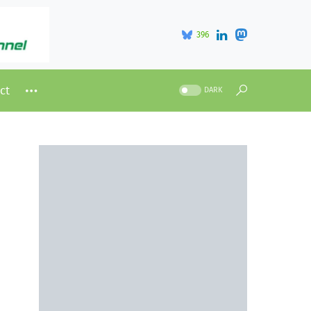
396
ct
DARK