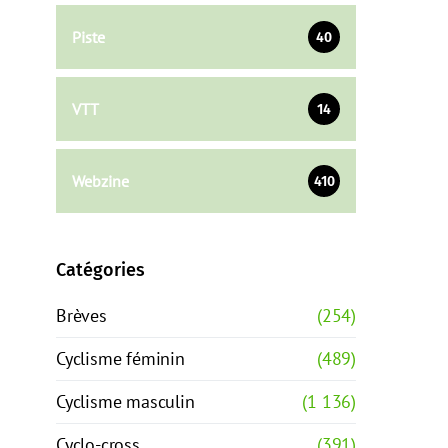
Piste
40
VTT
14
Webzine
410
Catégories
Brèves
(254)
Cyclisme féminin
(489)
Cyclisme masculin
(1 136)
Cyclo-cross
(391)