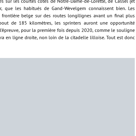
s sur les courtes côtes de Notre-Dame-de-Lorette, de Cassel (et
r, que les habitués de Gand-Wevelgem connaissent bien. Les
 frontière belge sur des routes longilignes avant un final plus
 bout de 185 kilomètres, les sprinters auront une opportunité
e l’épreuve, pour la première fois depuis 2020, comme le souligne
ra en ligne droite, non loin de la citadelle lilloise. Tout est donc