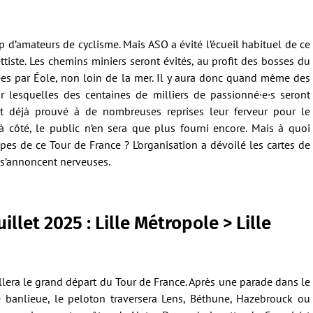
 d’amateurs de cyclisme. Mais ASO a évité l’écueil habituel de ce
ttiste. Les chemins miniers seront évités, au profit des bosses du
es par Éole, non loin de la mer. Il y aura donc quand même des
ur lesquelles des centaines de milliers de passionné·e·s seront
nt déjà prouvé à de nombreuses reprises leur ferveur pour le
 à côté, le public n’en sera que plus fourni encore. Mais à quoi
pes de ce Tour de France ? L’organisation a dévoilé les cartes de
 s’annoncent nerveuses.
llet 2025 : Lille Métropole > Lille
lera le grand départ du Tour de France. Après une parade dans le
 banlieue, le peloton traversera Lens, Béthune, Hazebrouck ou