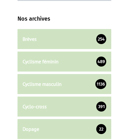
Nos archives
Brèves
254
Cyclisme féminin
489
Cyclisme masculin
1136
Cyclo-cross
391
Dopage
22