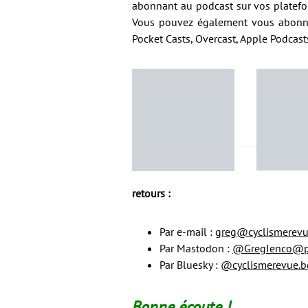
abonnant au podcast sur vos platefor
Vous pouvez également vous abonn
Pocket Casts, Overcast, Apple Podcast
retours :
Par e-mail :
greg@cyclismerevu
Par Mastodon :
@GregIenco@pia
Par Bluesky :
@cyclismerevue.b
Bonne écoute !