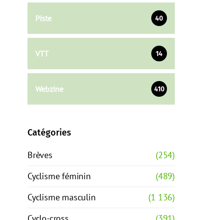
Piste
40
VTT
14
Webzine
410
Catégories
Brèves
(254)
Cyclisme féminin
(489)
Cyclisme masculin
(1 136)
Cyclo-cross
(391)