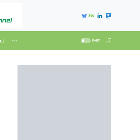
396
ct
DARK