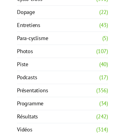
Dopage
(22)
Entretiens
(43)
Para-cyclisme
(5)
Photos
(107)
Piste
(40)
Podcasts
(17)
Présentations
(356)
Programme
(34)
Résultats
(242)
Vidéos
(314)