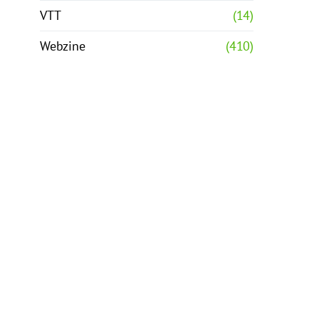
VTT
(14)
Webzine
(410)