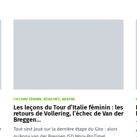
CYCLISME FÉMININ
RÉSULTATS
WEBZINE
Les leçons du Tour d’Italie féminin : les
retours de Vollering, l’échec de Van der
Breggen…
e
Tout s'est joué sur la dernière étape du Giro : alors
qu'Anna van der Breggen (SD Worx-ProTime)