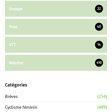
Dopage
22
Piste
40
VTT
14
Webzine
410
Catégories
Brèves
(254)
Cyclisme féminin
(489)