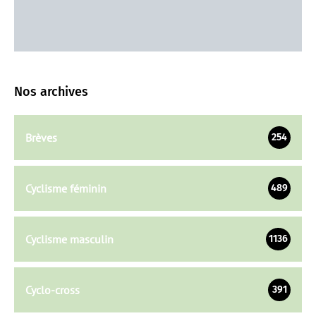
Nos archives
Brèves
254
Cyclisme féminin
489
Cyclisme masculin
1136
Cyclo-cross
391