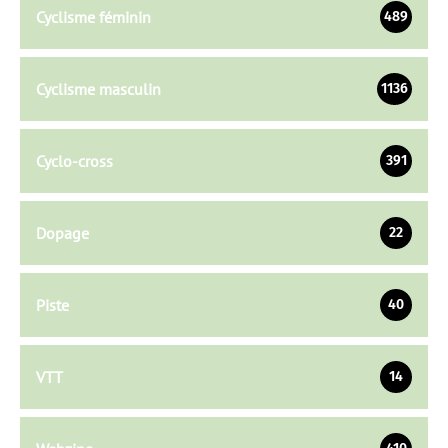
Cyclisme féminin
489
Cyclisme masculin
1136
Cyclo-cross
391
Dopage
22
Piste
40
VTT
14