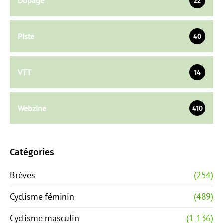
Dopage
22
Piste
40
VTT
14
Webzine
410
Catégories
Brèves
(254)
Cyclisme féminin
(489)
Cyclisme masculin
(1 136)