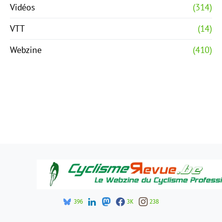
Vidéos
(314)
VTT
(14)
Webzine
(410)
396
3K
238