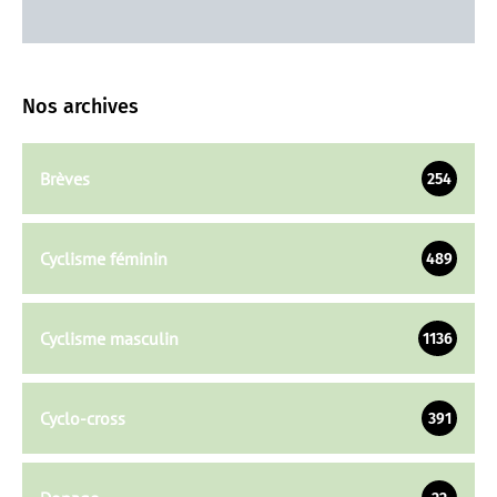
Nos archives
Brèves
254
Cyclisme féminin
489
Cyclisme masculin
1136
Cyclo-cross
391