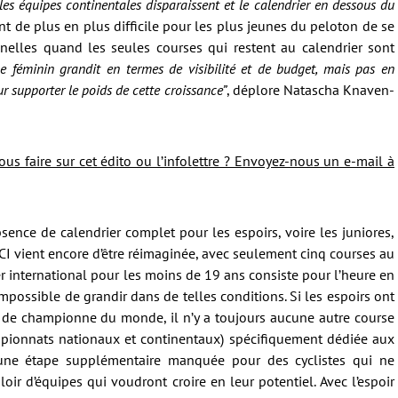
 les équipes continentales disparaissent et le calendrier en dessous du
ient de plus en plus difficile pour les plus jeunes du peloton de se
nnelles quand les seules courses qui restent au calendrier sont
me féminin grandit en termes de visibilité et de budget, mais pas en
ur supporter le poids de cette croissance”
, déplore Natascha Knaven-
 faire sur cet édito ou l’infolettre ? Envoyez-nous un e-mail à
nce de calendrier complet pour les espoirs, voire les juniores,
CI vient encore d’être réimaginée, avec seulement cinq courses au
er international pour les moins de 19 ans consiste pour l’heure en
mpossible de grandir dans de telles conditions. Si les espoirs ont
re de championne du monde, il n’y a toujours aucune autre course
pionnats nationaux et continentaux) spécifiquement dédiée aux
 une étape supplémentaire manquée pour des cyclistes qui ne
ir d’équipes qui voudront croire en leur potentiel. Avec l’espoir