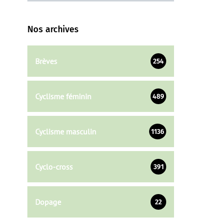
Nos archives
Brèves
254
Cyclisme féminin
489
Cyclisme masculin
1136
Cyclo-cross
391
Dopage
22