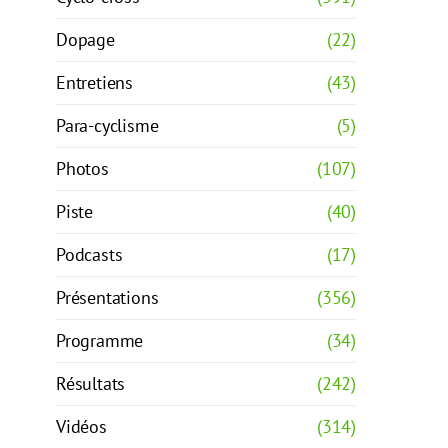
Dopage
(22)
Entretiens
(43)
Para-cyclisme
(5)
Photos
(107)
Piste
(40)
Podcasts
(17)
Présentations
(356)
Programme
(34)
Résultats
(242)
Vidéos
(314)