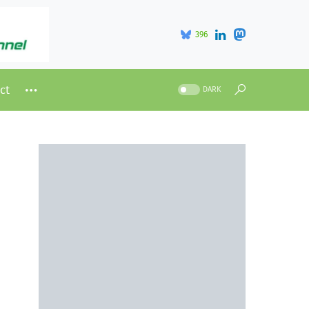
396
ct
DARK