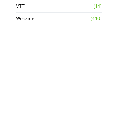
VTT
(14)
Webzine
(410)