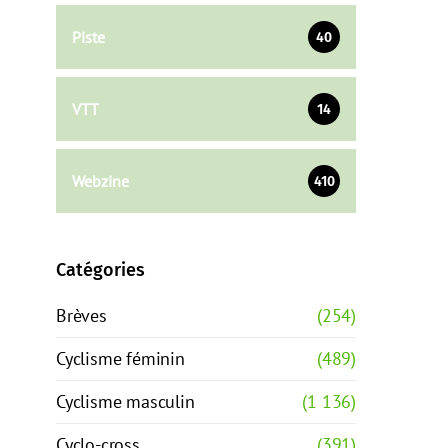
Piste
40
VTT
14
Webzine
410
Catégories
Brèves
(254)
Cyclisme féminin
(489)
Cyclisme masculin
(1 136)
Cyclo-cross
(391)