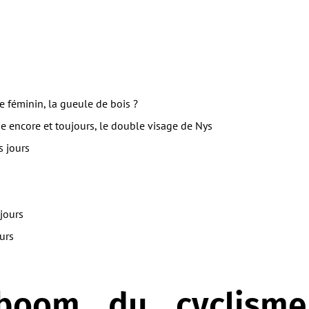
 féminin, la gueule de bois ?
e encore et toujours, le double visage de Nys
s jours
 jours
urs
boom du cyclisme