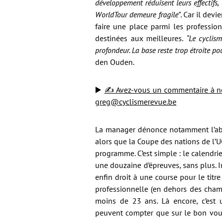
développement réduisent leurs effectifs,
WorldTour demeure fragile”
. Car il dev
faire une place parmi les professio
destinées aux meilleures.
“Le cyclis
profondeur. La base reste trop étroite po
den Ouden.
▶️
✍ Avez-vous un commentaire à nous
greg@cyclismerevue.be
La manager dénonce notamment l’abse
alors que la Coupe des nations de l’U
programme. C’est simple : le calendri
une douzaine d’épreuves, sans plus. I
enfin droit à une course pour le tit
professionnelle (en dehors des cham
moins de 23 ans. Là encore, c’est
peuvent compter que sur le bon voulo