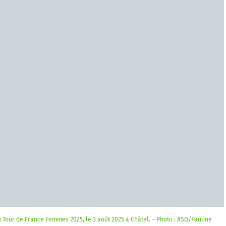
 Tour de France Femmes 2025, le 3 août 2025 à Châtel. – Photo : ASO/Pauline