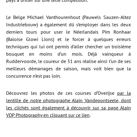
pays à briller sur une telle compétition.
Le Belge Michael Vanthourenhout (Pauwels Sauzen-Altez
Industriebouw) a également dû s’employer dans les deux
derniers tours pour user le Néerlandais Pim Ronhaar
(Baloise Glowi Lions) et le forcer à quelques erreurs
techniques qui lui ont permis d’aller chercher un troisième
bouquet en moins d’un mois. Déjà vainqueur à
Ruddervoorde, le coureur de 31 ans réalise ainsi l’un de ses
meilleurs démarrages de saison, mais voit bien que la
concurrence n’est pas loin.
Découvrez les photos de ces courses d’Overijse
par la
lentille de notre photographe Alain Vandepontseele, dont
les clichés sont également à découvrir sur sa page Alain
VDP Photography en cliquant sur ce lien
.