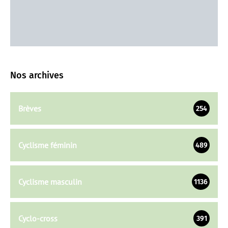
Nos archives
Brèves
254
Cyclisme féminin
489
Cyclisme masculin
1136
Cyclo-cross
391