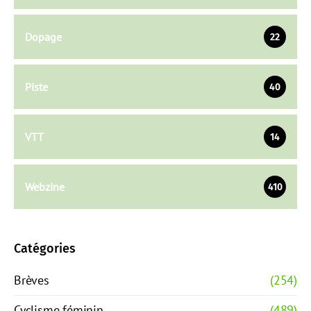
Dopage
22
Piste
40
VTT
14
Webzine
410
Catégories
Brèves
(254)
Cyclisme féminin
(489)