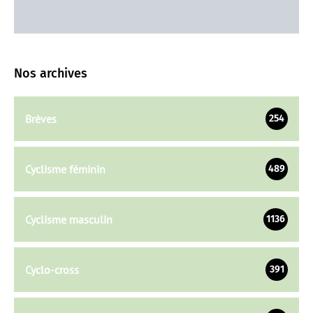
Nos archives
Brèves
254
Cyclisme féminin
489
Cyclisme masculin
1136
Cyclo-cross
391