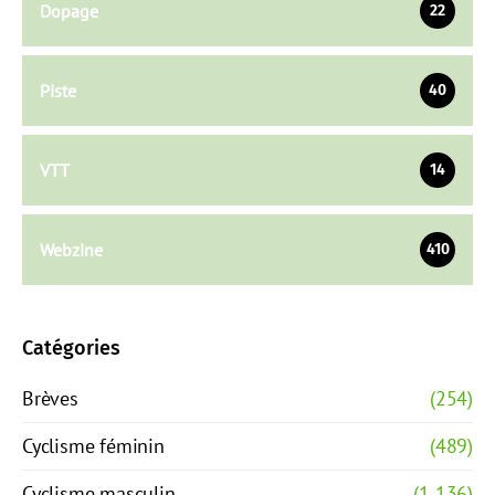
Dopage
22
Piste
40
VTT
14
Webzine
410
Catégories
Brèves
(254)
Cyclisme féminin
(489)
Cyclisme masculin
(1 136)