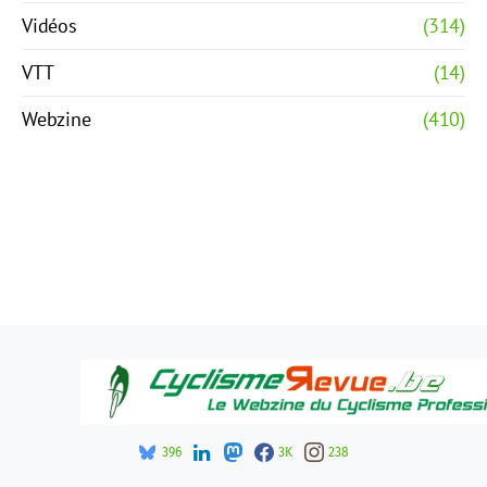
Vidéos
(314)
VTT
(14)
Webzine
(410)
396
3K
238