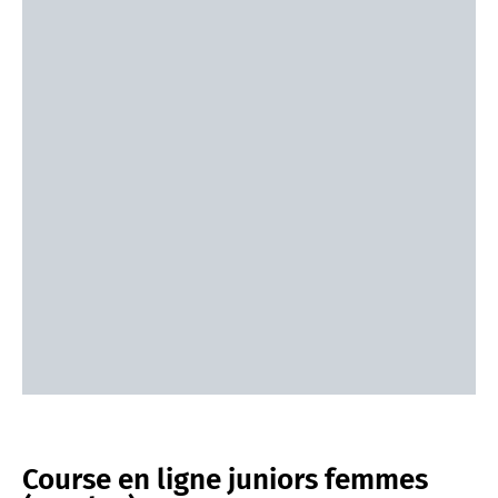
Course en ligne juniors femmes