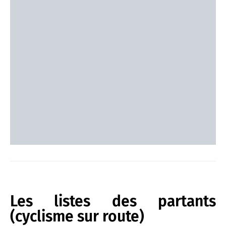
Les listes des partants
(cyclisme sur route)