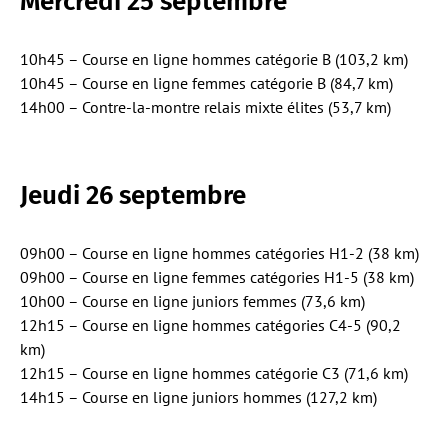
Mercredi 25 septembre
10h45 – Course en ligne hommes catégorie B (103,2 km)
10h45 – Course en ligne femmes catégorie B (84,7 km)
14h00 – Contre-la-montre relais mixte élites (53,7 km)
Jeudi 26 septembre
09h00 – Course en ligne hommes catégories H1-2 (38 km)
09h00 – Course en ligne femmes catégories H1-5 (38 km)
10h00 – Course en ligne juniors femmes (73,6 km)
12h15 – Course en ligne hommes catégories C4-5 (90,2
km)
12h15 – Course en ligne hommes catégorie C3 (71,6 km)
14h15 – Course en ligne juniors hommes (127,2 km)