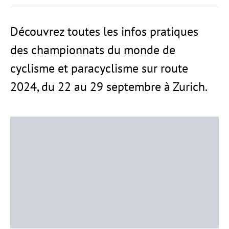
Découvrez toutes les infos pratiques
des championnats du monde de
cyclisme et paracyclisme sur route
2024, du 22 au 29 septembre à Zurich.