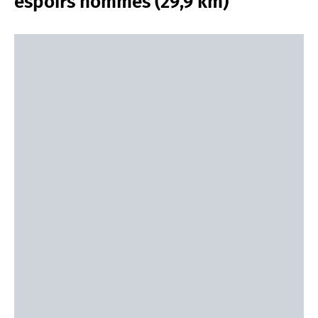
espoirs hommes (29,9 km)