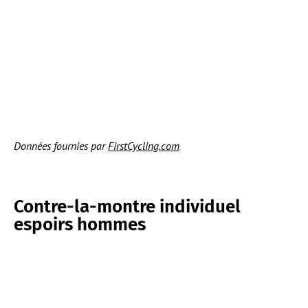
Données fournies par
FirstCycling.com
Contre-la-montre individuel
espoirs hommes