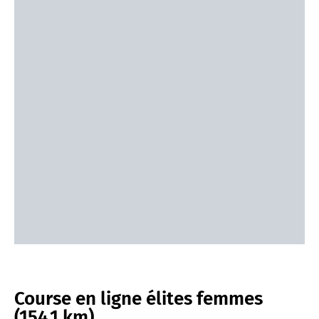
Course en ligne élites femmes
(154,1 km)