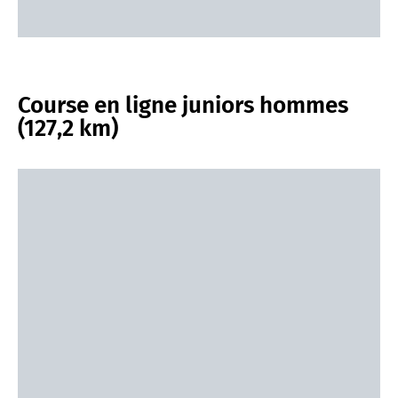
Course en ligne juniors hommes
(127,2 km)