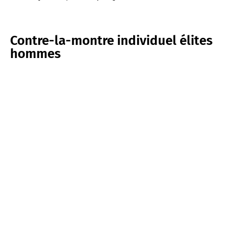
Contre-la-montre individuel élites
hommes