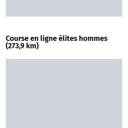
Course en ligne élites hommes
(273,9 km)