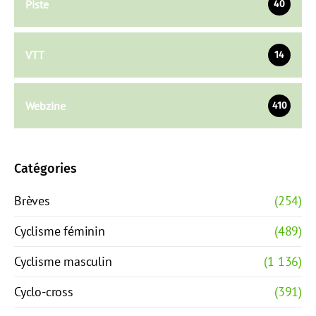
Piste
40
VTT
14
Webzine
410
Catégories
Brèves
(254)
Cyclisme féminin
(489)
Cyclisme masculin
(1 136)
Cyclo-cross
(391)