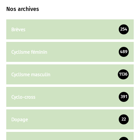
Nos archives
Brèves
254
Cyclisme féminin
489
Cyclisme masculin
1136
Cyclo-cross
391
Dopage
22