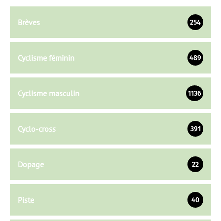
Brèves
254
Cyclisme féminin
489
Cyclisme masculin
1136
Cyclo-cross
391
Dopage
22
Piste
40