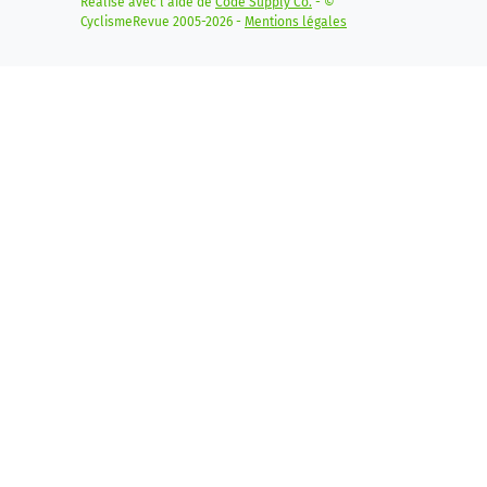
Réalisé avec l'aide de
Code Supply Co.
- ©
CyclismeRevue 2005-2026 -
Mentions légales