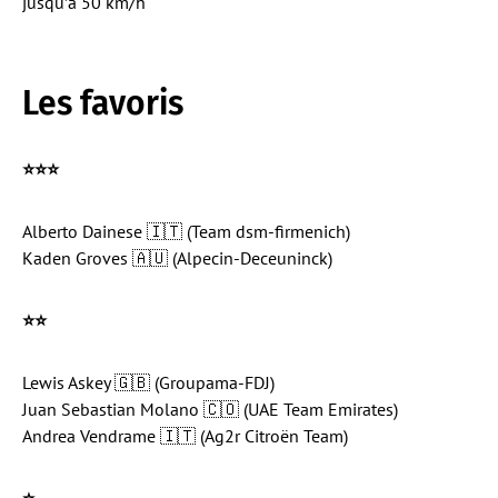
jusqu’à 50 km/h
Les favoris
⭐️⭐️⭐️
Alberto Dainese 🇮🇹 (Team dsm-firmenich)
Kaden Groves 🇦🇺 (Alpecin-Deceuninck)
⭐️
⭐️
Lewis Askey 🇬🇧 (Groupama-FDJ)
Juan Sebastian Molano 🇨🇴 (UAE Team Emirates)
Andrea Vendrame 🇮🇹 (Ag2r Citroën Team)
⭐️