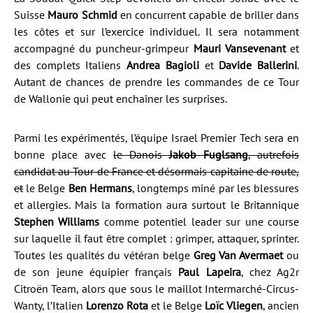
Suisse
Mauro Schmid
en concurrent capable de briller dans
les côtes et sur l’exercice individuel. Il sera notamment
accompagné du puncheur-grimpeur
Mauri Vansevenant
et
des complets Italiens
Andrea Bagioli
et
Davide Ballerini
.
Autant de chances de prendre les commandes de ce Tour
de Wallonie qui peut enchaîner les surprises.
Parmi les expérimentés, l’équipe Israel Premier Tech sera en
bonne place avec
le Danois
Jakob Fuglsang
, autrefois
candidat au Tour de France et désormais capitaine de route,
et
le Belge
Ben Hermans
, longtemps miné par les blessures
et allergies. Mais la formation aura surtout le Britannique
Stephen Williams
comme potentiel leader sur une course
sur laquelle il faut être complet : grimper, attaquer, sprinter.
Toutes les qualités du vétéran belge
Greg Van Avermaet
ou
de son jeune équipier français
Paul Lapeira
, chez Ag2r
Citroën Team, alors que sous le maillot Intermarché-Circus-
Wanty, l’Italien
Lorenzo Rota
et le Belge
Loïc Vliegen
, ancien