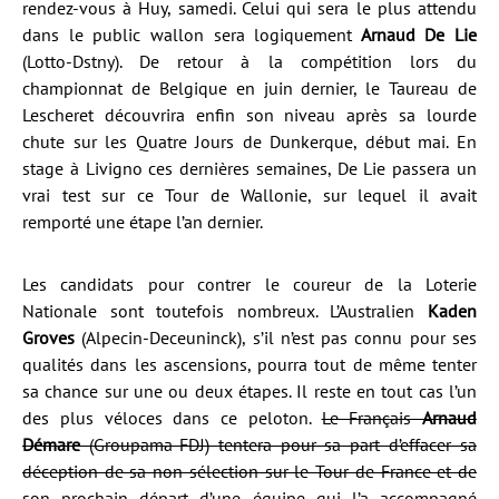
rendez-vous à Huy, samedi. Celui qui sera le plus attendu
dans le public wallon sera logiquement
Arnaud De Lie
(Lotto-Dstny). De retour à la compétition lors du
championnat de Belgique en juin dernier, le Taureau de
Lescheret découvrira enfin son niveau après sa lourde
chute sur les Quatre Jours de Dunkerque, début mai. En
stage à Livigno ces dernières semaines, De Lie passera un
vrai test sur ce Tour de Wallonie, sur lequel il avait
remporté une étape l’an dernier.
Les candidats pour contrer le coureur de la Loterie
Nationale sont toutefois nombreux. L’Australien
Kaden
Groves
(Alpecin-Deceuninck), s’il n’est pas connu pour ses
qualités dans les ascensions, pourra tout de même tenter
sa chance sur une ou deux étapes. Il reste en tout cas l’un
des plus véloces dans ce peloton.
Le Français
Arnaud
Démare
(Groupama-FDJ) tentera pour sa part d’effacer sa
déception de sa non-sélection sur le Tour de France et de
son prochain départ d’une équipe qui l’a accompagné