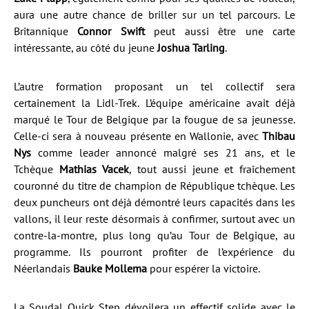
aura une autre chance de briller sur un tel parcours. Le
Britannique
Connor Swift
peut aussi être une carte
intéressante, au côté du jeune
Joshua Tarling
.
L’autre formation proposant un tel collectif sera
certainement la Lidl-Trek. L’équipe américaine avait déjà
marqué le Tour de Belgique par la fougue de sa jeunesse.
Celle-ci sera à nouveau présente en Wallonie, avec
Thibau
Nys
comme leader annoncé malgré ses 21 ans, et le
Tchèque
Mathias Vacek
, tout aussi jeune et fraîchement
couronné du titre de champion de République tchèque. Les
deux puncheurs ont déjà démontré leurs capacités dans les
vallons, il leur reste désormais à confirmer, surtout avec un
contre-la-montre, plus long qu’au Tour de Belgique, au
programme. Ils pourront profiter de l’expérience du
Néerlandais
Bauke Mollema
pour espérer la victoire.
La Soudal Quick Step dévoilera un effectif solide avec le