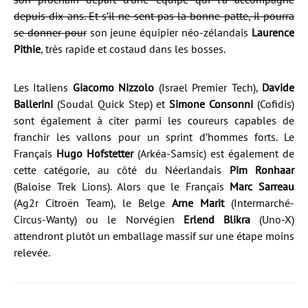
depuis dix ans. Et s’il ne sent pas la bonne patte, il pourra
se donner pour
son jeune équipier néo-zélandais
Laurence
Pithie
, très rapide et costaud dans les bosses.
Les Italiens
Giacomo Nizzolo
(Israel Premier Tech),
Davide
Ballerini
(Soudal Quick Step) et
Simone Consonni
(Cofidis)
sont également à citer parmi les coureurs capables de
franchir les vallons pour un sprint d’hommes forts. Le
Français
Hugo Hofstetter
(Arkéa-Samsic) est également de
cette catégorie, au côté du Néerlandais
Pim Ronhaar
(Baloise Trek Lions). Alors que le Français
Marc Sarreau
(Ag2r Citroën Team), le Belge
Arne Marit
(Intermarché-
Circus-Wanty) ou le Norvégien
Erlend Blikra
(Uno-X)
attendront plutôt un emballage massif sur une étape moins
relevée.