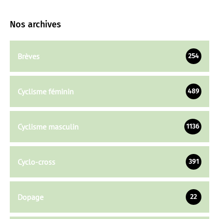
Nos archives
Brèves
254
Cyclisme féminin
489
Cyclisme masculin
1136
Cyclo-cross
391
Dopage
22