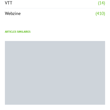
VTT
(14)
Webzine
(410)
ARTICLES SIMILAIRES