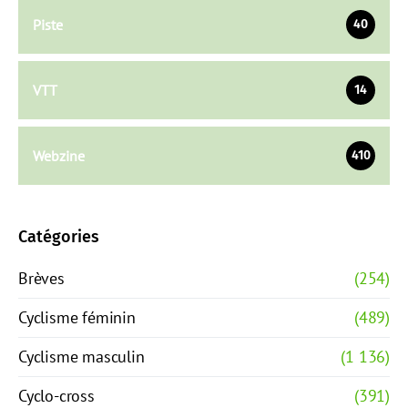
Piste
40
VTT
14
Webzine
410
Catégories
Brèves
(254)
Cyclisme féminin
(489)
Cyclisme masculin
(1 136)
Cyclo-cross
(391)