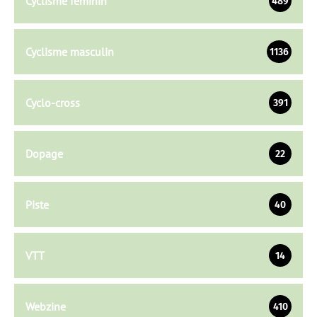
Cyclisme féminin
489
Cyclisme masculin
1136
Cyclo-cross
391
Dopage
22
Piste
40
VTT
14
Webzine
410