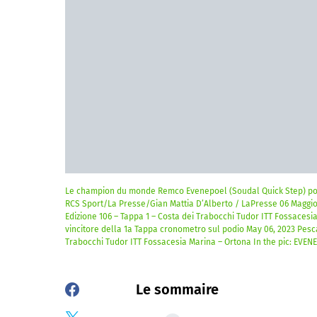
Le champion du monde Remco Evenepoel (Soudal Quick Step) porte 
RCS Sport/La Presse/Gian Mattia D’Alberto / LaPresse 06 Maggio 2
Edizione 106 – Tappa 1 – Costa dei Trabocchi Tudor ITT Fossaces
vincitore della 1a Tappa cronometro sul podio May 06, 2023 Pescara
Trabocchi Tudor ITT Fossacesia Marina – Ortona In the pic: EVE
Le sommaire