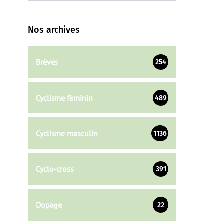
Nos archives
Brèves
254
Cyclisme féminin
489
Cyclisme masculin
1136
Cyclo-cross
391
Dopage
22