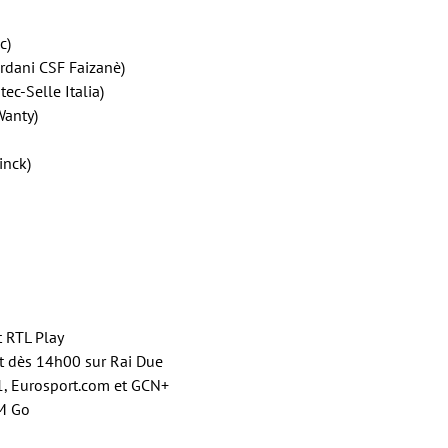
c)
ardani CSF Faizanè)
ec-Selle Italia)
Wanty)
inck)
t RTL Play
et dès 14h00 sur Rai Due
1, Eurosport.com et GCN+
TM Go