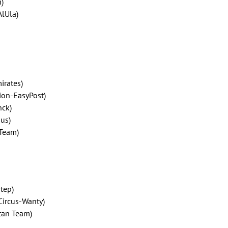
)
lUla)
irates)
ion-EasyPost)
nck)
ous)
 Team)
tep)
Circus-Wanty)
tan Team)