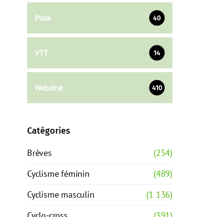
Piste
40
VTT
14
Webzine
410
Catégories
Brèves
(254)
Cyclisme féminin
(489)
Cyclisme masculin
(1 136)
Cyclo-cross
(391)