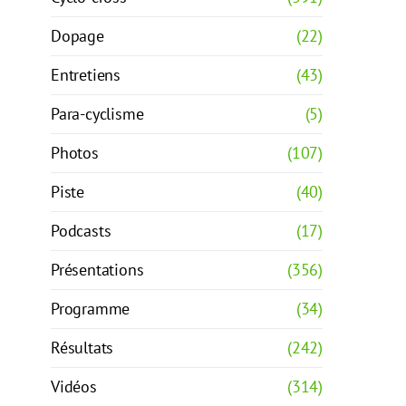
Dopage
(22)
Entretiens
(43)
Para-cyclisme
(5)
Photos
(107)
Piste
(40)
Podcasts
(17)
Présentations
(356)
Programme
(34)
Résultats
(242)
Vidéos
(314)