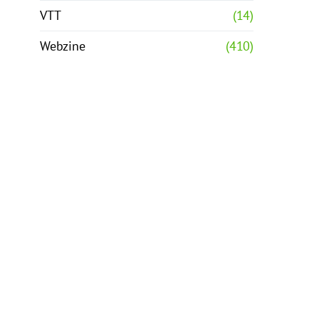
VTT
(14)
Webzine
(410)