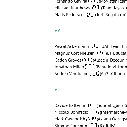
Fernando Gaviria 🇨🇴 (Movistar Team
Michael Matthews 🇦🇺 (Team Jayco-A
Mads Pedersen 🇩🇰 (Trek-Segafredo)
⭐️
⭐️
Pascal Ackermann 🇩🇪 (UAE Team Em
Magnus Cort Nielsen 🇩🇰 (EF Educat
Kaden Groves 🇦🇺 (Alpecin-Deceuni
Jonathan Milan 🇮🇹 (Bahrain Victori
Andrea Vendrame 🇮🇹 (Ag2r Citroën
⭐️
Davide Ballerini 🇮🇹 (Soudal Quick S
Niccolò Bonifazio 🇮🇹 (Intermarché-
Mark Cavendish 🇬🇧 (Astana Qazaqs
Simone Consonni 🇮🇹 (Cofidis)