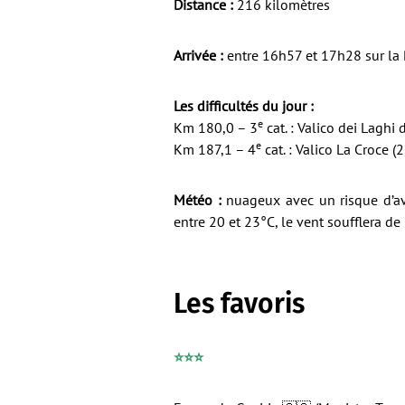
Distance :
216 kilomètres
Arrivée :
entre 16h57 et 17h28 sur la 
Les difficultés du jour :
e
Km 180,0 – 3
cat. : Valico dei Lagh
e
Km 187,1 – 4
cat. : Valico La Croce (
Météo :
nuageux avec un risque d’av
entre 20 et 23°C, le vent soufflera de
Les favoris
⭐️⭐️⭐️