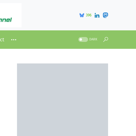
396
ct
DARK