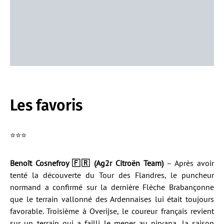
Les favoris
⭐️⭐️⭐️
Benoît Cosnefroy 🇫🇷 (Ag2r Citroën Team)
– Après avoir
tenté la découverte du Tour des Flandres, le puncheur
normand a confirmé sur la dernière Flèche Brabançonne
que le terrain vallonné des Ardennaises lui était toujours
favorable. Troisième à Overijse, le coureur français revient
sur un terrain qui a failli le mener au nirvana, la saison