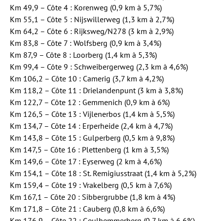
Km 49,9 – Côte 4 : Korenweg (0,9 km à 5,7%)
Km 55,1 – Côte 5 : Nijswillerweg (1,3 km à 2,7%)
Km 64,2 – Côte 6 : Rijksweg/N278 (3 km à 2,9%)
Km 83,8 – Côte 7 : Wolfsberg (0,9 km à 3,4%)
Km 87,9 – Côte 8 : Loorberg (1,4 km à 5,3%)
Km 99,4 – Côte 9 : Schweibergerweg (2,3 km à 4,6%)
Km 106,2 – Côte 10 : Camerig (3,7 km à 4,2%)
Km 118,2 – Côte 11 : Drielandenpunt (3 km à 3,8%)
Km 122,7 – Côte 12 : Gemmenich (0,9 km à 6%)
Km 126,5 – Côte 13 : Vijlenerbos (1,4 km à 5,5%)
Km 134,7 – Côte 14 : Erperheide (2,4 km à 4,7%)
Km 143,8 – Côte 15 : Gulperberg (0,5 km à 9,8%)
Km 147,5 – Côte 16 : Plettenberg (1 km à 3,5%)
Km 149,6 – Côte 17 : Eyserweg (2 km à 4,6%)
Km 154,1 – Côte 18 : St. Remigiusstraat (1,4 km à 5,2%)
Km 159,4 – Côte 19 : Vrakelberg (0,5 km à 7,6%)
Km 167,1 – Côte 20 : Sibbergrubbe (1,8 km à 4%)
Km 171,8 – Côte 21 : Cauberg (0,8 km à 6,6%)
Km 176,9 – Côte 22 : Geulhemmerberg (0,7 km à 6,6%)