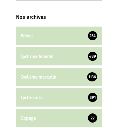
Nos archives
Brèves
254
Cyclisme féminin
489
Cyclisme masculin
1136
Cyclo-cross
391
Dopage
22