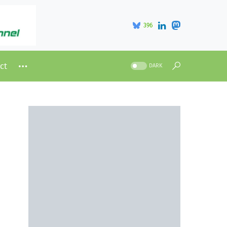
396
ct
DARK