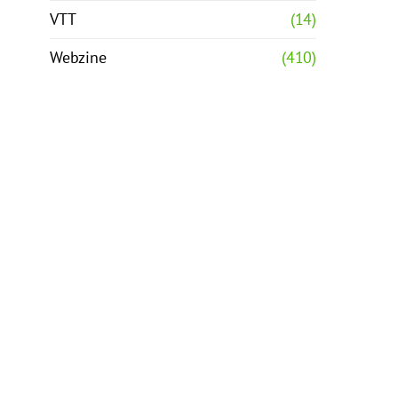
VTT
(14)
Webzine
(410)