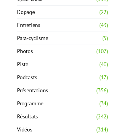
Dopage
(22)
Entretiens
(43)
Para-cyclisme
(5)
Photos
(107)
Piste
(40)
Podcasts
(17)
Présentations
(356)
Programme
(34)
Résultats
(242)
Vidéos
(314)