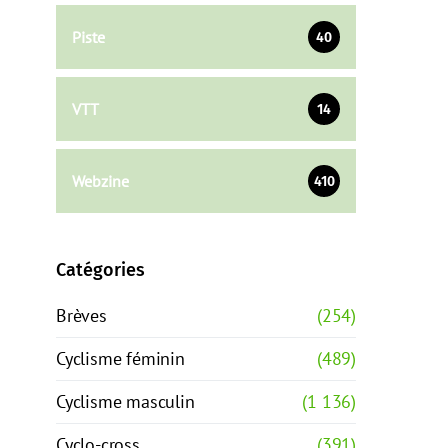
Piste
40
VTT
14
Webzine
410
Catégories
Brèves
(254)
Cyclisme féminin
(489)
Cyclisme masculin
(1 136)
Cyclo-cross
(391)