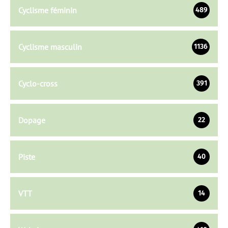
Cyclisme féminin
489
Cyclisme masculin
1136
Cyclo-cross
391
Dopage
22
Piste
40
VTT
14