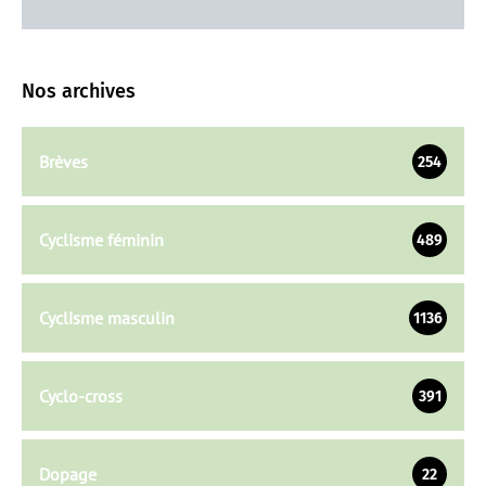
Nos archives
Brèves
254
Cyclisme féminin
489
Cyclisme masculin
1136
Cyclo-cross
391
Dopage
22