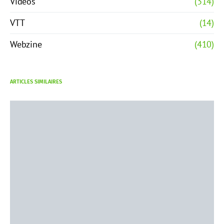
Vidéos
(314)
VTT
(14)
Webzine
(410)
ARTICLES SIMILAIRES