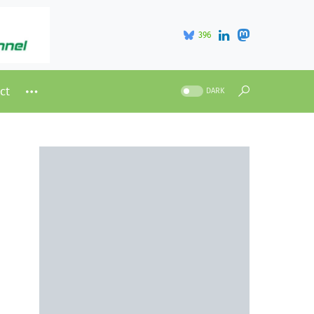
396
ct
DARK