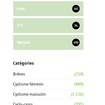
Piste
40
VTT
14
Webzine
410
Catégories
Brèves
(254)
Cyclisme féminin
(489)
Cyclisme masculin
(1 136)
Cyclo-cross
(391)