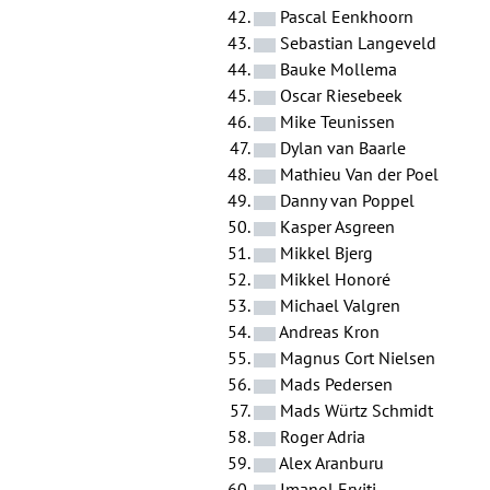
Pascal Eenkhoorn
Sebastian Langeveld
Bauke Mollema
Oscar Riesebeek
Mike Teunissen
Dylan van Baarle
Mathieu Van der Poel
Danny van Poppel
Kasper Asgreen
Mikkel Bjerg
Mikkel Honoré
Michael Valgren
Andreas Kron
Magnus Cort Nielsen
Mads Pedersen
Mads Würtz Schmidt
Roger Adria
Alex Aranburu
Imanol Erviti