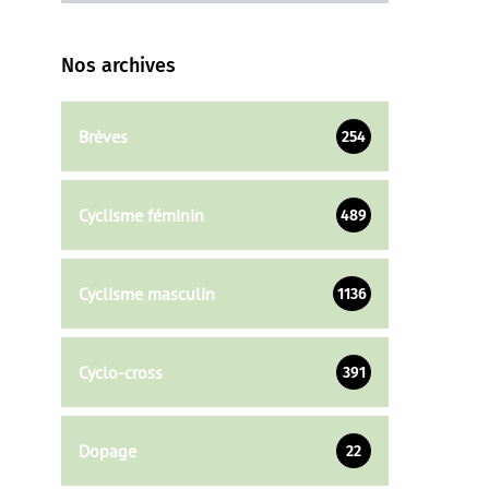
Nos archives
Brèves
254
Cyclisme féminin
489
Cyclisme masculin
1136
Cyclo-cross
391
Dopage
22