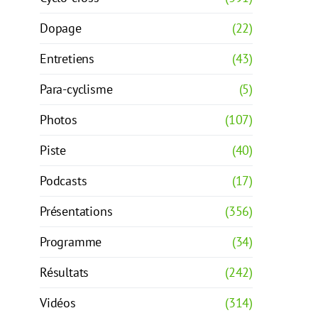
Dopage
(22)
Entretiens
(43)
Para-cyclisme
(5)
Photos
(107)
Piste
(40)
Podcasts
(17)
Présentations
(356)
Programme
(34)
Résultats
(242)
Vidéos
(314)