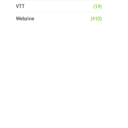
VTT
(14)
Webzine
(410)