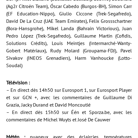
(Ag2r Citroën Team), Óscar Cabedo (Burgos-BH), Simon Carr
(EF Education-Nippo), Giulio Ciccone (Trek-Segafredo),
David De La Cruz (UAE Team Emirates), Felix Grossschartner
(Bora-Hansgrohe), Mikel Landa (Bahrain Victorious), Juan
Pedro López (Trek-Segafredo), Guillaume Martin (Cofidis,
Solutions Crédits), Louis Meintjes (Intermarché-Wanty-
Gobert Matériaux), Rudy Molard (Groupama-FDJ), Pavel
Sivakov (INEOS Grenadiers), Harm Vanhoucke (Lotto-
Soudal)
Télévision :
– En direct dès 14h50 sur Eurosport 1, sur Eurosport Player
et sur GCN +, avec les commentaires de Guillaume Di
Grazia, Jacky Durand et David Moncoutié
– En direct dès 15h50 sur Één et Sporza.be, avec les
commentaires de Michel Wuyts et José De Cauwer
Météo :
nuageux avec des éclaircies, températures