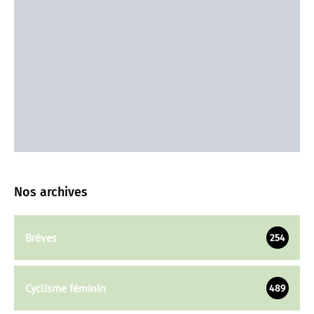
Nos archives
Brèves
254
Cyclisme féminin
489