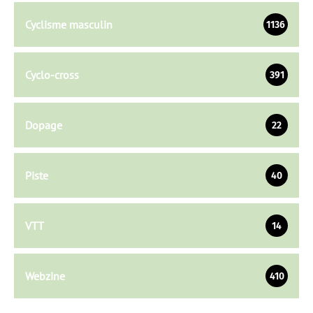
Cyclisme masculin
1136
Cyclo-cross
391
Dopage
22
Piste
40
VTT
14
Webzine
410