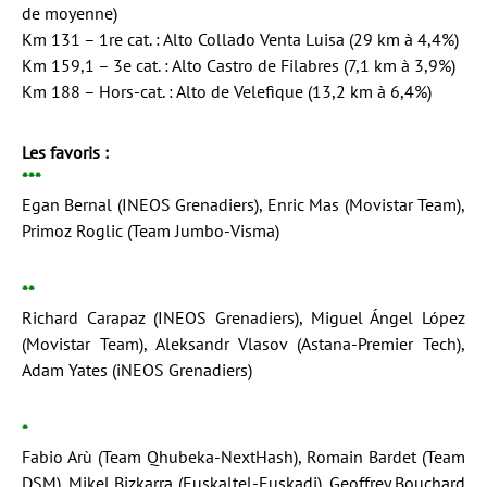
de moyenne)
Km 131 – 1re cat. : Alto Collado Venta Luisa (29 km à 4,4%)
Km 159,1 – 3e cat. : Alto Castro de Filabres (7,1 km à 3,9%)
Km 188 – Hors-cat. : Alto de Velefique (13,2 km à 6,4%)
Les favoris :
***
Egan Bernal (INEOS Grenadiers), Enric Mas (Movistar Team),
Primoz Roglic (Team Jumbo-Visma)
**
Richard Carapaz (INEOS Grenadiers), Miguel Ángel López
(Movistar Team), Aleksandr Vlasov (Astana-Premier Tech),
Adam Yates (iNEOS Grenadiers)
*
Fabio Arù (Team Qhubeka-NextHash), Romain Bardet (Team
DSM), Mikel Bizkarra (Euskaltel-Euskadi), Geoffrey Bouchard