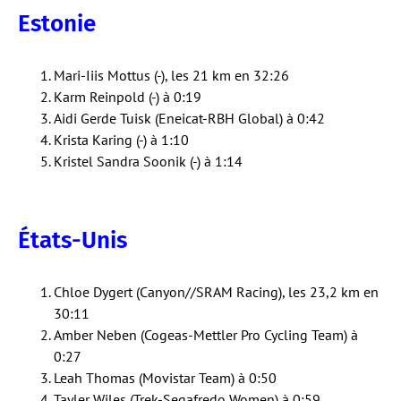
Estonie
Mari-Iiis Mottus (-), les 21 km en 32:26
Karm Reinpold (-) à 0:19
Aidi Gerde Tuisk (Eneicat-RBH Global) à 0:42
Krista Karing (-) à 1:10
Kristel Sandra Soonik (-) à 1:14
États-Unis
Chloe Dygert (Canyon//SRAM Racing), les 23,2 km en
30:11
Amber Neben (Cogeas-Mettler Pro Cycling Team) à
0:27
Leah Thomas (Movistar Team) à 0:50
Tayler Wiles (Trek-Segafredo Women) à 0:59