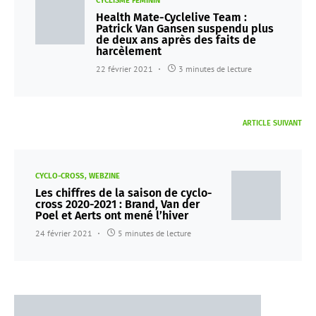
CYCLISME FÉMININ
Health Mate-Cyclelive Team :
Patrick Van Gansen suspendu plus
de deux ans après des faits de
harcèlement
22 février 2021
3 minutes de lecture
ARTICLE SUIVANT
CYCLO-CROSS
WEBZINE
Les chiffres de la saison de cyclo-
cross 2020-2021 : Brand, Van der
Poel et Aerts ont mené l’hiver
24 février 2021
5 minutes de lecture