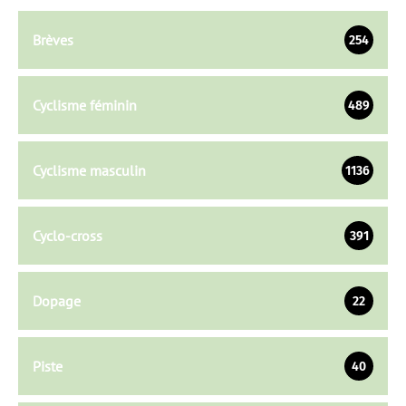
Brèves
254
Cyclisme féminin
489
Cyclisme masculin
1136
Cyclo-cross
391
Dopage
22
Piste
40